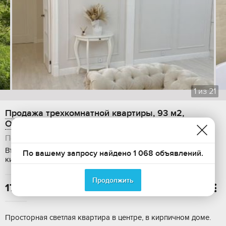
1
из
21
Продажа трехкомнатной квартиры, 93 м2,
Октябрьский проспект, 44
Псковская область, Псков
Вторичка, Общая площадь: 93 м2, Этаж: 3 / 3, Дом:
По вашему запросу найдено 1 068 объявлений.
кирпичный
Продолжить
17 000 000

Просторная светлая квартира в центре, в кирпичном доме.