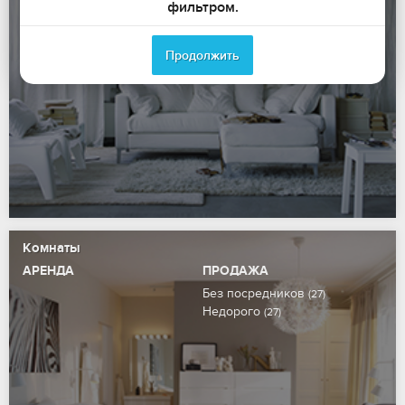
фильтром.
С фото
1-комнатные
(96)
(73)
1-комнатные
2-комнатные
(51)
(114)
2-комнатные
3-комнатные
(38)
(103)
Продолжить
Комнаты
АРЕНДА
ПРОДАЖА
Без посредников
(27)
Недорого
(27)