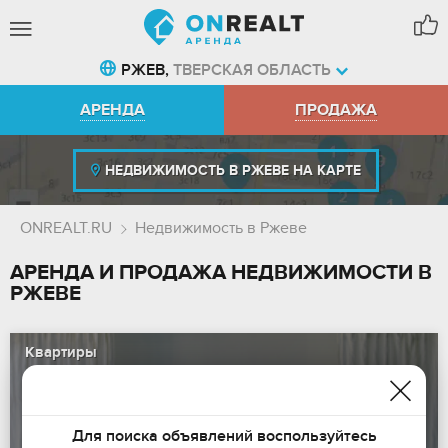
РЖЕВ,
ТВЕРСКАЯ ОБЛАСТЬ
АРЕНДА
ПРОДАЖА
НЕДВИЖИМОСТЬ В РЖЕВЕ НА КАРТЕ
ONREALT.RU
Недвижимость в Ржеве
АРЕНДА И ПРОДАЖА НЕДВИЖИМОСТИ В
РЖЕВЕ
Квартиры
АРЕНДА
ПРОДАЖА
Недорого
Без посредников
(97)
(265)
Долгосрочная
Недорого
(10)
(310)
Для поиска объявлений воспользуйтесь
Посуточная
Во вторичке
(87)
(309)