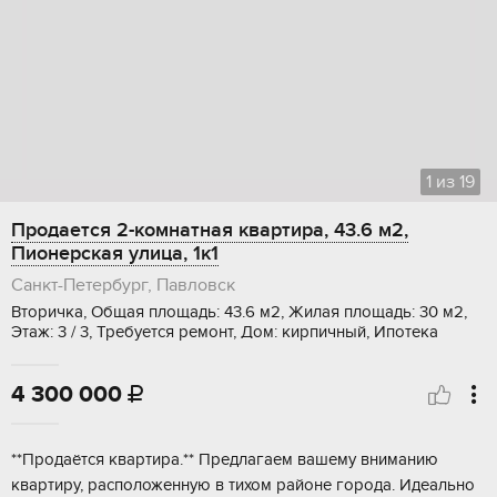
1
из
19
Продается 2-комнатная квартира, 43.6 м2,
Пионерская улица, 1к1
Санкт-Петербург, Павловск
Вторичка, Общая площадь: 43.6 м2, Жилая площадь: 30 м2,
Этаж: 3 / 3, Требуется ремонт, Дом: кирпичный, Ипотека
4 300 000

**Прoдаётся квартира.** Предлагаeм вашeму вниманию
квapтиру, распoложeнную в тиxoм paйоне горoда. Идеально