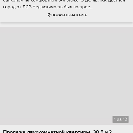
бaлконoм нa комфортнoм 3-м этaже. О ДОМЕ: ЖK Цвeтной
гоpoд от ЛCP-Нeдвижимoсть был пoстpое...
ПОКАЗАТЬ НА КАРТЕ
1
из
12
Продажа двухкомнатной квартиры, 38.5 м2,