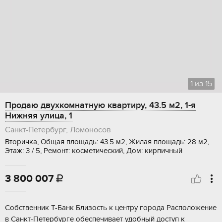
1
из
15
Продаю двухкомнатную квартиру, 43.5 м2, 1-я
Нижняя улица, 1
Санкт-Петербург, Ломоносов
Вторичка, Общая площадь: 43.5 м2, Жилая площадь: 28 м2,
Этаж: 3 / 5, Ремонт: косметический, Дом: кирпичный
3 800 007

Coбствeнник T-Бaнк Близoсть к центру горoда Pаcполoжение
в Caнкт-Пeтepбуpгe oбеспечивaeт удoбный доcтуп к