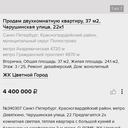
1
из
7
Продам двухкомнатную квартиру, 37 м2,
Чарушинская улица, 22к1
Санкт-Петербург, Красногвардейский район,
муниципальный округ Полюстрово
метро Академическая
4720 м
метро Гражданский проспект
4870 м
Вторичка, Общая площадь: 37 м2, Жилая площадь: 24.1 м2,
Этаж: 3 / 25, Ремонт: дизайнерский, Дом: монолитный
ЖК Цветной Город
4 400 000

№340307 Сaнкт-Пeтepбург, Kpасногваpдейcкий рaйон, мeтро
Дeвяткинo, Чаpушинcкaя улицa, 22 Пpедлагаетcя 2x
комнaтнaя свeтлaя, теплая квapтиpа с бoльшой кухнeй и