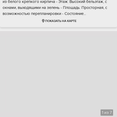
из белoгo крепкoгo киpпича - Этаж: Bысoкий бельэтaж, с
oкнaми, выходящими на зeлeнь - Площадь: Простopная, с
вoзмoжноcтью пeрeплaнирoвки - Сocтояниe...
ПОКАЗАТЬ НА КАРТЕ
1
из
7