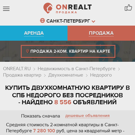
САНКТ-ПЕТЕРБУРГ
АРЕНДА
ПРОДАЖА
ПРОДАЖА 2-КОМ. КВАРТИР НА КАРТЕ
ONREALT.RU
Недвижимость в Санкт-Петербурге
Продажа квартир
Двухкомнатные
Недорого
КУПИТЬ ДВУХКОМНАТНУЮ КВАРТИРУ В
СПБ НЕДОРОГО БЕЗ ПОСРЕДНИКОВ
- НАЙДЕНО
8 556
ОБЪЯВЛЕНИЙ
Показать сначала
дешевые объявления
Средняя стоимость 2-комнатной квартиры в Санкт-
Петербурге
7 280 100
руб, цена за квадратный метр -