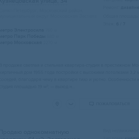
Кузнецовская улица, 34
Ремонт:
дизайн
Санкт-Петербург, Московский район,
муниципальный округ Московская Застава
Общая площадь:
Этаж:
6 / 7
метро Электросила
760 м
метро Парк Победы
680 м
метро Московская
Свернуть карту
2270 м
В продаже светлая и стильная квартира-студия в престижном М
кирпичный дом 1955 года постройки с высокими потолками 3,2 м
соседей, благодаря чему в квартире тихо и уютно. Особенности
студия площадью 19 м²; — выход н...
ПОЖАЛОВАТЬСЯ
Вид недвижимост
Продаю однокомнатную
Тип дома:
кирпи