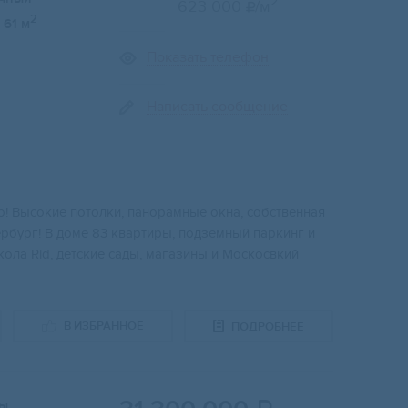
2
623 000
/м

2
61 м
Показать телефон
Написать сообщение
o! Высокие потолки, панорамные окна, собственная
ербург! В доме 83 квартиры, подземный паркинг и
ола Rid, детские сады, магазины и Москосвкий
В ИЗБРАННОЕ
ПОДРОБНЕЕ
вы