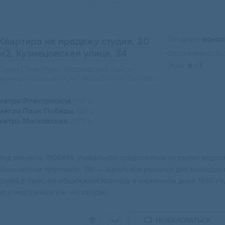
Тип дома:
монол
Квартира на продажу студия, 20
м2
, Кузнецовская улица, 34
Общая площадь:
Этаж:
6 / 7
Санкт-Петербург, Московский район,
муниципальный округ Московская Застава
метро Электросила
760 м
метро Парк Победы
680 м
метро Московская
2270 м
Код объекта: 1906444. Уникальное предложение на рынке недви
Московском проспекте, 186 — идеальное решение для молодых с
долей в бывшем общежитии! Комната в кирпичном доме 1955 год
м) и евроремонтом, что создаё...
ПОЖАЛОВАТЬСЯ