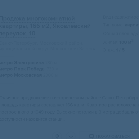
Вид недвижимост
Продажа многокомнатной
Тип дома:
кирпи
квартиры, 166 м2
, Яковлевский
переулок, 10
Общая площадь:
2
Жилая:
100 м
Санкт-Петербург, Московский район,
муниципальный округ Московская Застава
Этаж:
1 / 5
метро Электросила
780 м
метро Парк Победы
730 м
метро Московская
2300 м
Отличное предложение в историческом районе Санкт-Петербурга
площадь квартиры составляет 166 кв. м. Квартира расположена
построенного в 1949 году. Высокие потолки в 3 метра добавляю
доступности находится станци...
ПОЖАЛОВАТЬСЯ