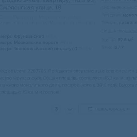
Продаю 3-ком. квартиру, 116.3 м2
,
Смоленская улица, 18
Вид недвижимост
Тип дома:
монол
Санкт-Петербург, Московский район,
муниципальный округ Московская Застава
Ремонт:
дизайн
Общая площадь:
метро Фрунзенская
460 м
2
Жилая:
57.6 м
метро Московские ворота
1510 м
Этаж:
5 / 7
метро Технологический институт-1
1350 м
Код объекта: 2287785. Продаются апартаменты в современном 
метро Фрунзенская. Общая площадь составляет 116,3 кв. м, жилая
этажного монолитного дома, построенного в 2016 году. Высота 
площадью 15 кв. м и гостина...
ПОЖАЛОВАТЬСЯ