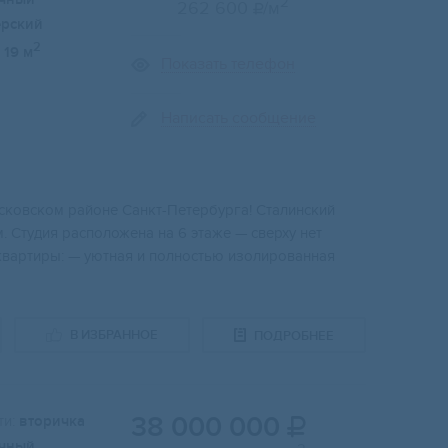
2
262 600
/м

ерский
2
19 м
Показать телефон
Написать сообщение
осковском районе Санкт-Петербурга! Сталинский
. Студия расположена на 6 этаже — сверху нет
 квартиры: — уютная и полностью изолированная
В ИЗБРАННОЕ
ПОДРОБНЕЕ
38 000 000
и:
вторичка

чный