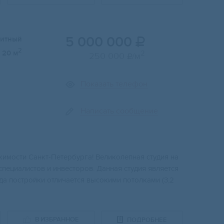
5 000 000
итный

2
20 м
2
250 000
/м

Показать телефон
Написать сообщение
жимости Санкт-Петербурга! Великолепная студия на
пециалистов и инвесторов. Данная студия является
а постройки отличается высокими потолками (3,2
В ИЗБРАННОЕ
ПОДРОБНЕЕ