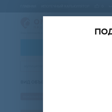
ГЛАВНАЯ
ИПОТЕЧНЫЙ КАЛЬКУЛЯТОР
0
ПОД
Ваш проводник в мире Недвижимости
АРЕНДА
муниципальный округ Московская Застава
ВИД ОБЪЕКТА
КО
любой
показывать только с фото