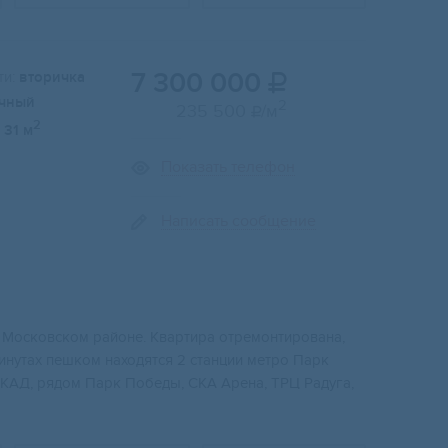
7 300 000
и:
вторичка

чный
2
235 500
/м

2
31 м
Показать телефон
Написать сообщение
 Московском районе. Квартира отремонтирована,
минутах пешком находятся 2 станции метро Парк
 КАД, рядом Парк Победы, СКА Арена, ТРЦ Радуга,