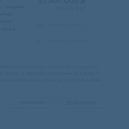
31 300 000

и:
вторичка
2
269 100
/м

итный
ерский
Показать телефон
2
116.3 м
Написать сообщение
доме ЖК Небо Москвы, в 7-10 минутах пешком от
 - 57,6 кв. м. Квартира расположена на 5 этаже 7-
потолков составляет 2,74 метра. Просторная кухня
В ИЗБРАННОЕ
ПОДРОБНЕЕ