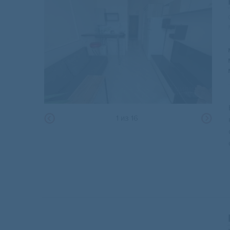
1
из
16