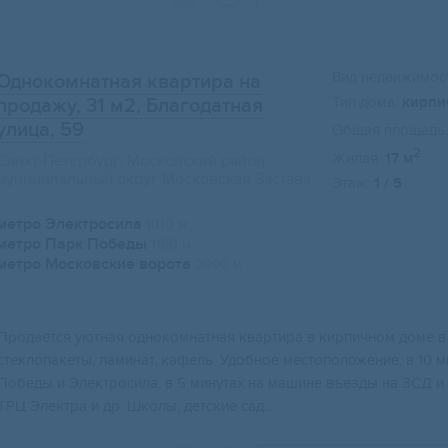
Вид недвижимост
Однокомнатная квартира на
Тип дома:
кирпи
продажу, 31 м2
, Благодатная
улица, 59
Общая площадь:
2
Жилая:
17 м
Санкт-Петербург, Московский район,
муниципальный округ Московская Застава
Этаж:
1 / 5
метро Электросила
1010 м
метро Парк Победы
1160 м
метро Московские ворота
2090 м
Продаётся уютная однокомнатная квартира в кирпичном доме в
стеклопакеты, ламинат, кафель. Удобное местоположение, в 10 
Победы и Электросила, в 5 минутах на машине въезды на ЗСД и
ТРЦ Электра и др. Школы, детские сад...