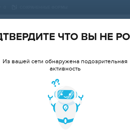
СОХРАНЕННЫЕ ФОРМЫ
0
САНКТ-ПЕТЕРБУРГ
СМЕНИТЬ ГОРОД
ТВЕРДИТЕ ЧТО ВЫ НЕ Р
Из вашей сети обнаружена подозрительная
активность
ТИП
МНАТ
cтудия
1
2
3
4
5
6+
ЦЕ