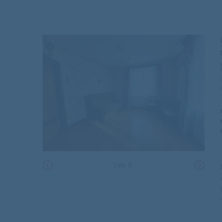
1
из
5