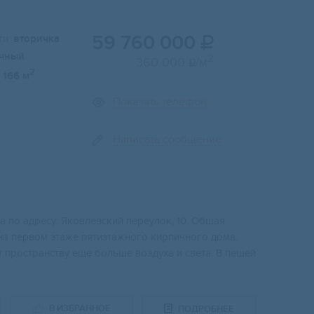
59 760 000
и:
вторичка

чный
2
360 000
/м

2
166 м
Показать телефон
Написать сообщение
 по адресу: Яковлевский переулок, 10. Общая
 на первом этаже пятиэтажного кирпичного дома,
т пространству еще больше воздуха и света. В пешей
В ИЗБРАННОЕ
ПОДРОБНЕЕ