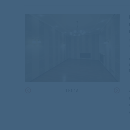
1
из
18