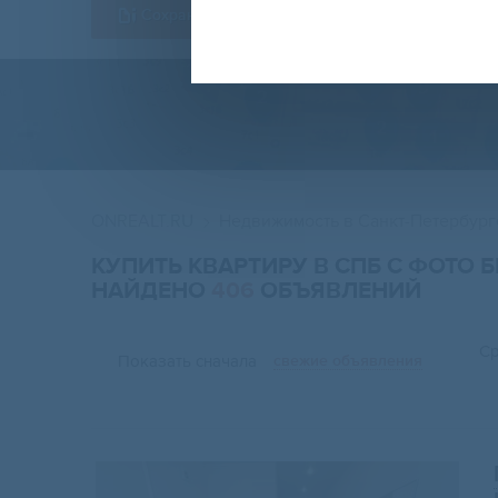
Сохранить форму
ONREALT.RU
Недвижимость в Санкт-Петербург
КУПИТЬ КВАРТИРУ В СПБ С ФОТО
НАЙДЕНО
406
ОБЪЯВЛЕНИЙ
Ср
Показать сначала
свежие объявления