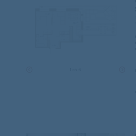
1
из
6