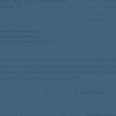
квартиру, 61 м2
, Заставская
улица, 30
Общая площадь:
2
Жилая:
17 м
Санкт-Петербург, Московский район,
муниципальный округ Московская Застава
Этаж:
8 / 12
метро Электросила
1080 м
метро Фрунзенская
1980 м
метро Московские ворота
440 м
Продаю просторную квартиру с террасой в клубном доме Talent
терраса, с которой открывается потрясающий вид на Санкт-Пет
закрытый от посторонних глаз, благоустроенный двор. Рядом шк
проспект. Дом ввелся в эксплуатацию! Агента...
ПОЖАЛОВАТЬСЯ
ЖК Небо Моск