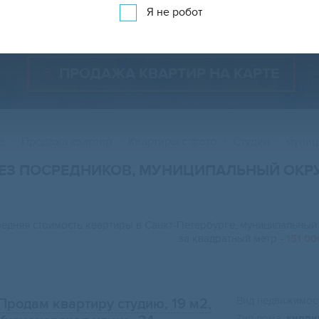
Показать 406 объявлений
Показать на карте
Я не робот
ПРОДАЖА КВАРТИР НА КАРТЕ
е
Продажа квартир
Квартиры с фото
Студии
муниц
 БЕЗ ПОСРЕДНИКОВ, МУНИЦИПАЛЬНЫЙ ОКР
едняя стоимость квартиры в Санкт-Петербурге, муниципальный
за квадратный метр -
151 00
Вид недвижимост
Продам квартиру студию, 19 м2
,
Тип дома:
кирпи