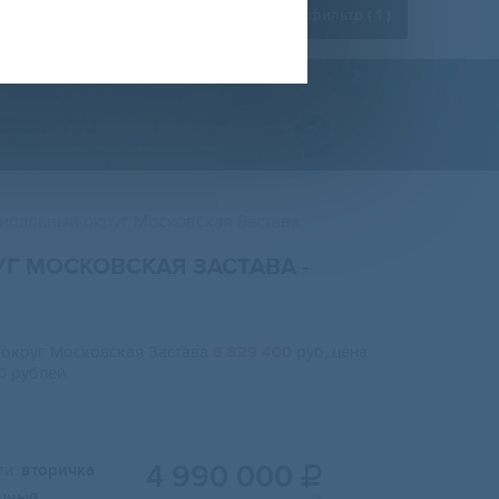
Расширенный фильтр (
1
)
ипальный округ Московская Застава
УГ МОСКОВСКАЯ ЗАСТАВА
-
 округ Московская Застава
8 829 400
руб, цена
0
рублей.
4 990 000
и:
вторичка

чный