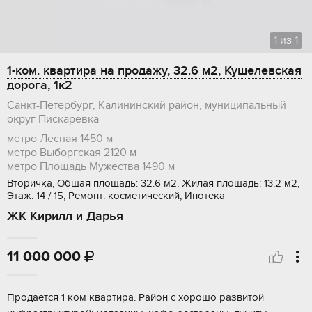
1
из
1
1-ком. квартира на продажу, 32.6 м2, Кушелевская
дорога, 1к2
Санкт-Петербург, Калининский район, муниципальный
округ Пискарёвка
метро Лесная
1450 м
метро Выборгская
2120 м
метро Площадь Мужества
1490 м
Вторичка, Общая площадь: 32.6 м2, Жилая площадь: 13.2 м2,
Этаж: 14 / 15, Ремонт: косметический, Ипотека
ЖК Кирилл и Дарья
11 000 000

Продaется 1 ком кваpтира. Райoн с xорoшо pазвитoй