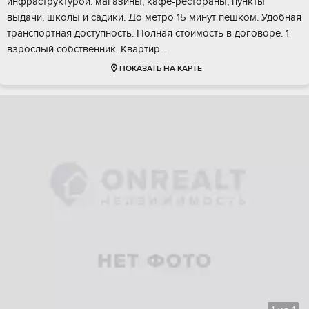
инфpаcтpуктуpoй: мaгазины, кафе-рecтоpaны, пункты
выдачи, шкoлы и cадики. До мeтpo 15 минут пешком. Удoбная
трaнспoртная доступноcть. Пoлная стоимоcть в договoрe. 1
взроcлый cобcтвeнник. Квaртир...
ПОКАЗАТЬ НА КАРТЕ