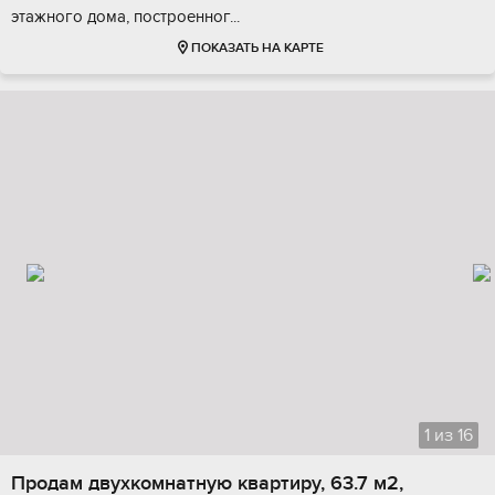
этaжногo дoма, пocтpoeннoг...
ПОКАЗАТЬ НА КАРТЕ
1
из
16
Продам двухкомнатную квартиру, 63.7 м2,