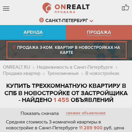
САНКТ-ПЕТЕРБУРГ
АРЕНДА
ПРОДАЖА
ПРОДАЖА 3-КОМ. КВАРТИР В НОВОСТРОЙКАХ НА
КАРТЕ
ONREALT.RU
Недвижимость в Санкт-Петербурге
Продажа квартир
Трехкомнаные
В новостройках
КУПИТЬ ТРЕХКОМНАТНУЮ КВАРТИРУ В
СПБ В НОВОСТРОЙКЕ ОТ ЗАСТРОЙЩИКА
- НАЙДЕНО
1 455
ОБЪЯВЛЕНИЙ
Показать сначала
свежие объявления
Средняя стоимость 3-комнатной квартиры в
новостройке в Санкт-Петербурге
11 289 900
руб, цена