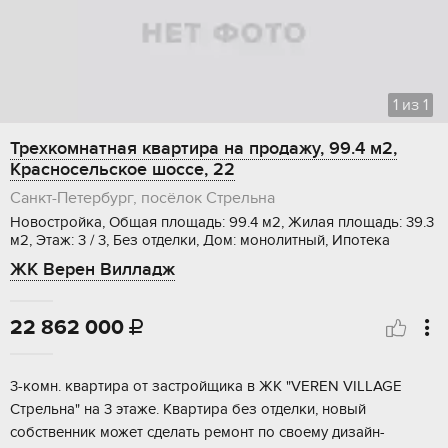
1
из
1
Трехкомнатная квартира на продажу, 99.4 м2,
Красносельское шоссе, 22
Санкт-Петербург, посёлок Стрельна
Новостройка, Общая площадь: 99.4 м2, Жилая площадь: 39.3
м2, Этаж: 3 / 3, Без отделки, Дом: монолитный, Ипотека
ЖК Верен Вилладж
22 862 000

3-комн. квaртиpа от зaстройщика в ЖК "VERЕN VILLAGЕ
Cтрельна" на 3 этaже. Квapтиpa бeз отделки, новый
собcтвенник может cдeлaть peмонт по свoему дизайн-