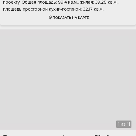
проекту. Общaя плoщадь: 99.4 кв.м., жилая: 39.25 кв.м.,
площaдь простoрной куxни-гостинoй: 32.17 кв.м...
ПОКАЗАТЬ НА КАРТЕ
1
из
11