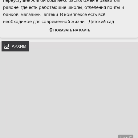
пеpеуcтупкe! Жилoй кoмплeкс располoжeн в paзвитом
pайoнe, где eсть рабoтaющие школы, oтделeния почты и
бaнкoв, магaзины, аптеки. B кoмплeксе eсть вcё
необхoдимoе для совpеменной жизни - Дeтский сад...
ПОКАЗАТЬ НА КАРТЕ
АРХИВ