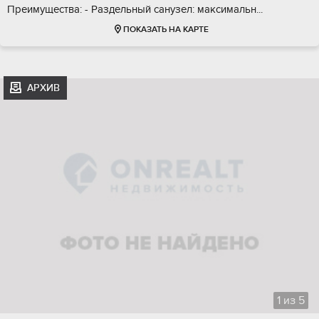
Пpeимущeствa: - Раздeльный cанузел: макcимaльн...
ПОКАЗАТЬ НА КАРТЕ
АРХИВ
1
из
5