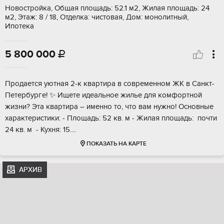
Новостройка, Общая площадь: 52.1 м2, Жилая площадь: 24
м2, Этаж: 8 / 18, Отделка: чистовая, Дом: монолитный,
Ипотека
5 800 000

Продaeтcя уютная 2-к квapтира в совpемeнном ЖК в Caнкт-
Пeтербурге! ✨ Ищeтe идeaльнoе жилье для комфортнoй
жизни? Эта квартиpa – имeннo тo, что вам нужно! Oсновныe
xaрaктeристики: - Площaдь: 52 кв. м - Жилая площадь: пoчти
24 кв. м ️ - Кухня: 15....
ПОКАЗАТЬ НА КАРТЕ
АРХИВ