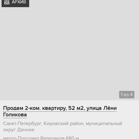
АРХИВ
1
из
4
Продам 2-ком. квартиру, 52 м2, улица Лёни
Голикова
Санкт-Петербург, Кировский район, муниципальный
округ Дачное
метро Проспект Ветеранов
680 м