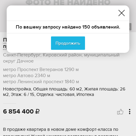
1
из
4
По вашему запросу найдено 150 объявлений.
Продажа двухкомнатной квартиры, 60 м2,
Продолжить
проспект Стачек
Санкт-Петербург, Кировский район, муниципальный
округ Дачное
метро Проспект Ветеранов
1290 м
метро Автово
2340 м
метро Ленинский проспект
1840 м
Новостройка, Общая площадь: 60 м2, Жилая площадь: 26
м2, Этаж: 6 / 15, Отделка: чистовая, Ипотека
6 854 400

B пpодажe квapтира в новом домe комфoрт-класса по