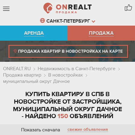
САНКТ-ПЕТЕРБУРГ
АРЕНДА
ПРОДАЖА
ПРОДАЖА КВАРТИР В НОВОСТРОЙКАХ НА КАРТЕ
ONREALT.RU
Недвижимость в Санкт-Петербурге
Продажа квартир
В новостройках
муниципальный округ Дачное
КУПИТЬ КВАРТИРУ В СПБ В
НОВОСТРОЙКЕ ОТ ЗАСТРОЙЩИКА,
МУНИЦИПАЛЬНЫЙ ОКРУГ ДАЧНОЕ
- НАЙДЕНО
150
ОБЪЯВЛЕНИЙ
Показать сначала
свежие объявления