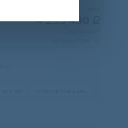
ЦЕНА
4 235 490

2
162 300
/м

Рассчитать ипотеку
тоун
Ь ТЕЛЕФОН
НАПИСАТЬ СООБЩЕНИЕ