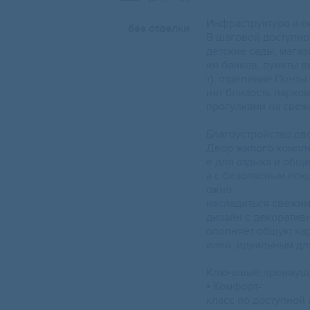
Инфраструктура и о
без отделки
В шаговой доступно
детские сады, магаз
ия банков, пункты в
т), отделение Почт
нят близость парков
прогулками на свеж
Благоустройство дв
Двор жилого компле
е для отдыха и общ
а с безопасным покр
ожно
насладиться свежи
дизайн с декоратив
ополняет общую кар
елей, идеальным дл
Ключевые преимуще
⦁ Комфорт-
класс по доступной