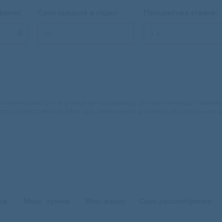
взнос:
Срок кредита в годах:
Процентная ставка:

изительный, он не учитывает возможных дополнительных платежей.
ости предоставляет банк при заключении договора об ипотечном к
ка
Макс. сумма
Мин. взнос
Срок рассмотрения