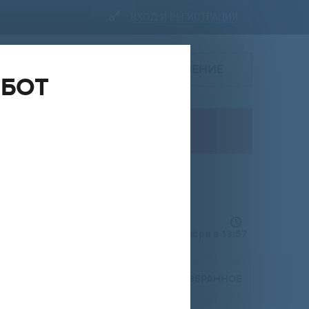
ВХОД И РЕГИСТРАЦИЯ
ПОДАТЬ ОБЪЯВЛЕНИЕ
ОБОТ
ПРОДАЖА
квартира
НА
ОТ
ДО
RUR
ная
добавлено 11 сентября в 13:57
Расширенный фильтр (
0
)
ПОЖАЛОВАТЬСЯ
В ИЗБРАННОЕ