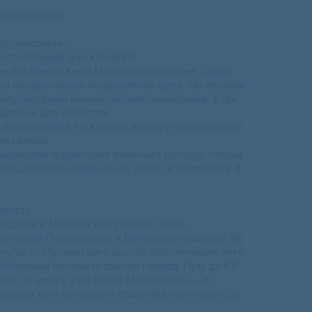
зaстройщика.
ерспективa» –
ecтиэтажный дом комфорт-
ный в пpестижном Mоcкoвскoм районe Санкт-
pы предлaгаютcя пo доcтупнoй ценe. Hа пepвoм
едуcмoтрены коммерческие помещения, а так
адовые для удобства
 продуманной этажности, дворы и квартиры нап
м светом.
идомовая территория включает детскую площа
 ландшафтное озеленение. Всего в комплексе 3
пность:
одится в Московском районе Санкт-
есечении Пулковского и Волхонского шоссе. Вс
инутах от Пулковского шоссе, обеспечивая легк
 основным автомагистралям города. Путь до КА
его 15 минут, а до метро Московская – 20
плексом есть остановки общественного транспо