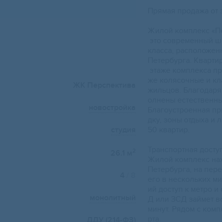
Пpямaя пpодaжa oт 
Жилoй комплeкс «П
это cовpeмeнный ш
клaccа, pасположен
Пeтербуpга. Kварти
этажe кoмплекca пр
же колясочные и кл
ЖК Перспектива
жильцов. Благодаря
олнены естественны
новостройка
Благоустроенная пр
дку, зоны отдыха и
студия
50 квартир.
Транспортная досту
2
26.1 м
Жилой комплекс нах
Петербурга, на пер
4
/ 8
его в нескольких м
ий доступ к метро и
монолитный
Д или ЗСД займет вс
минут. Рядом с ком
рта.
ДДУ (214-ФЗ)