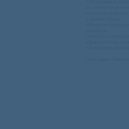
⦁ Продуманная инфр
ия, колясочные и к
⦁ Светлые квартиры
и зонами отдыха.
⦁ Развитая инфраст
ступности.
⦁ Близость к природ
⦁ Безопасность: охр
⦁ Тихий двор для от
Срок сдачи: 2 кварт