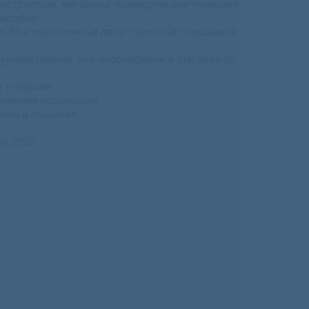
аструктура: магазины, коммерческие помещен
ладовые.
 и благоустроенный двор с детской площадкой
руктура района: все необходимое в шаговой до
е и паркам.
аняемая территория.
дыха и общения.
ал 2026