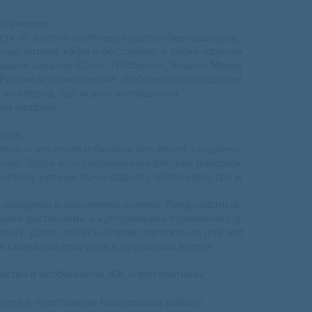
кружение:
сти от жилого комплекса расположены школы,
ины, аптеки, кафе и рестораны, а также отделен
ыдачи заказов (Оzоn, Wildbеrriеs, Яндекс.Марке
ы России и поликлиники. Любители природы оце
 и скверов, где можно насладиться
ем воздухе.
оров:
кса — это тихое и безопасное место, созданно
ения. Здесь есть современная детская площадк
ытием, уютные зоны отдыха с лавочками, где м
м воздухом в окружении зелени. Ландшафтный
ными растениями и кустарниками гармонично д
тину. Двор станет центром притяжения для жит
я семейных прогулок и дружеских встреч.
ства и особенности ЖК «Перспектива»:
 цене в престижном Московском районе.