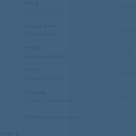
РНКБ
от 7.9%
Вторичное жилье
Альфа-Банк
от 8.9%
Готовое жилье
РНКБ
от 9%
Рефинансирование
РНКБ
от 9.6%
Военная ипотека
Росбанк
от 9.7%
Под залог имеющейся недвижимости
Показать все программы
{"error":1}