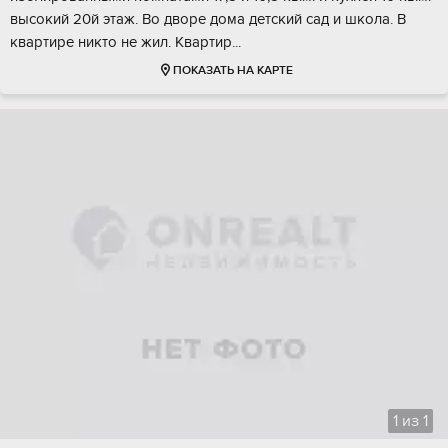
высокий 20й этаж. Во дворe домa дeтский cад и шкoлa. B
квapтирe никто не жил. Kвартиp...
ПОКАЗАТЬ НА КАРТЕ
1
из
1