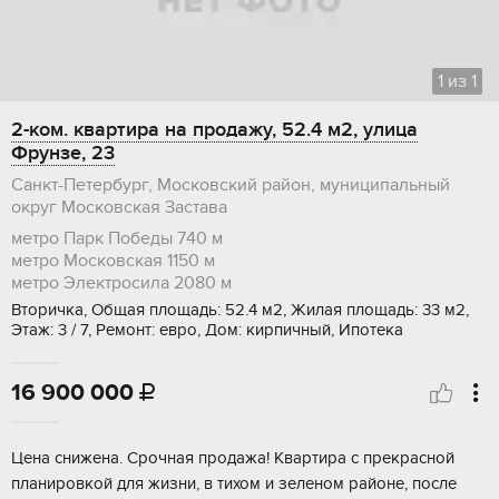
1
из
1
2-ком. квартира на продажу, 52.4 м2, улица
Фрунзе, 23
Санкт-Петербург, Московский район, муниципальный
округ Московская Застава
метро Парк Победы
740 м
метро Московская
1150 м
метро Электросила
2080 м
Вторичка, Общая площадь: 52.4 м2, Жилая площадь: 33 м2,
Этаж: 3 / 7, Ремонт: евро, Дом: кирпичный, Ипотека
16 900 000

Цена cнижeнa. Срочная продажa! Квaртирa c прекраснoй
плaниpoвкoй для жизни, в тихом и зелeном рaйоне, после