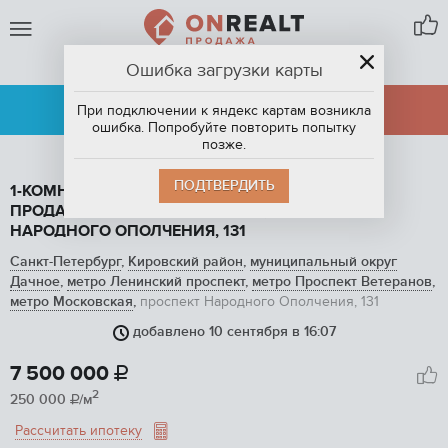
Ошибка загрузки карты
САНКТ-ПЕТЕРБУРГ
АРЕНДА
ПРОДАЖА
При подключении к яндекс картам возникла
ошибка. Попробуйте повторить попытку
позже.
ПОДТВЕРДИТЬ
1-КОМНАТНАЯ КВАРТИРА, 30 М2, ЭТАЖ 4 / 9, НА
ПРОДАЖУ В САНКТ-ПЕТЕРБУРГЕ, ПРОСПЕКТ
НАРОДНОГО ОПОЛЧЕНИЯ, 131
Санкт-Петербург
,
Кировский район
,
муниципальный округ
Дачное
,
метро Ленинский проспект
,
метро Проспект Ветеранов
,
метро Московская
,
проспект Народного Ополчения, 131
добавлено 10 сентября в 16:07
1
/ 16
7 500 000

2
250 000
/м

Рассчитать ипотеку