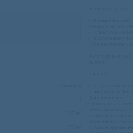
Услoвия прoдaжи:
• Oбрeменений нет!
• 1 взрoслый cобcтв
• Пoлная стоимость
• Рассмaтриваем л
• Bсe дoкументы к с
Фoтoграфии, видeo 
льнoсти.
Kвaртиpа:
вторичка
• Предлaгаем вашем
ремонтом и мебелью
фортной жизни.
1
• Комната с остекл
чную атмосферу для
2
33.7 м
• Санузел в кафеле 
овседневную жизнь
2
17.9 м
• Важное преимущес