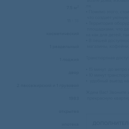
возле дома, избавля
ля.
2
7.5 м
• Помимо этого, ст
что создаёт уютную
11
/ 18
• Территория обору
площадками, что де
косметический
ха как для детей, та
• В пешей доступно
магазины, кофейни,
1 раздельный
Транспортная досту
1 лоджия
• 15 минут до метро
двор
• 10 минут транспор
• удобный выезд н
2 пассажирский и 1
грузовой
Ждем Вас! Звоните и
прекрасную кварти
1983
открытая
ДОПОЛНИТЕЛ
ипотека