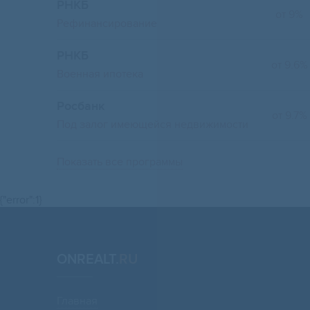
РНКБ
от 9%
Рефинансирование
РНКБ
от 9.6%
Военная ипотека
Росбанк
от 9.7%
Под залог имеющейся недвижимости
Показать все программы
{"error":1}
ONREALT.
RU
Главная