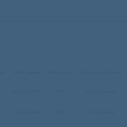
изительный, он не учитывает возможных дополнительных платежей.
ости предоставляет банк при заключении договора об ипотечном к
ка
Макс. сумма
Мин. взнос
Срок рассмотрения
до 100 млн
15%
от 2 до 5 дней

до 70 млн
15%
от 1 до 2 дней
