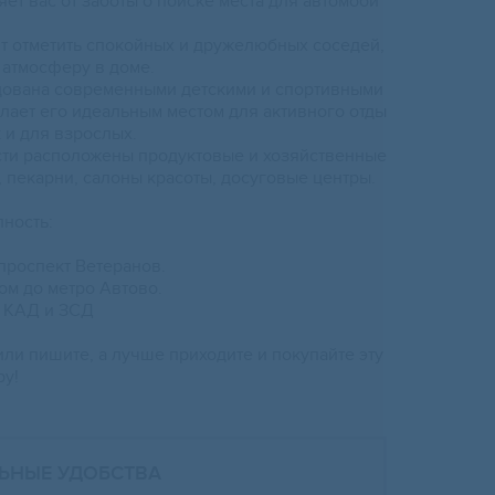
ет вас от заботы о поиске места для автомоби
оит отметить спокойных и дружелюбных соседей,
 атмосферу в доме.
дована современными детскими и спортивными
лает его идеальным местом для активного отды
к и для взрослых.
сти расположены продуктовые и хозяйственные
 пекарни, салоны красоты, досуговые центры.
пность:
 проспект Ветеранов.
том до метро Автово.
а КАД и ЗСД
ли пишите, а лучше приходите и покупайте эту
ру!
ЬНЫЕ УДОБСТВА