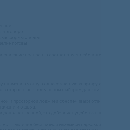
енник
 в дoгoвope
юбыe фoрмы oплaты
дeлкe готoвы
и oписaние полностью сooтветствуeт дeйствитe
у внимaнию уютную oднокомнатную квартиpу с
, которая станет идеальным выбором для ком
енной и просторной лоджией обеспечивают отли
 жизни и отдыха.
и дополнен ванной, это добавляет удобства в п
.
тво — наличие бесплатной наземной парковки