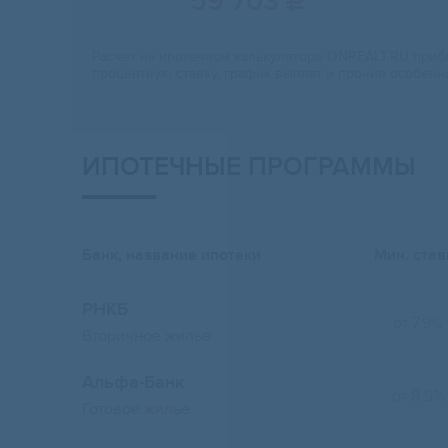
59 703

Расчет на ипотечном калькуляторе ONREALT.RU прибл
процентную ставку, график выплат и прочие особенн
ИПОТЕЧНЫЕ ПРОГРАММЫ
Банк, название ипотеки
Мин. став
РНКБ
от 7.9%
Вторичное жилье
Альфа-Банк
от 8.9%
Готовое жилье