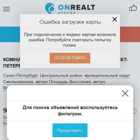
Ошибка загрузки карты
САНКТ-ПЕТЕРБУРГ
АРЕНДА
ПРОДАЖА
При подключении к яндекс картам возникла
ошибка. Попробуйте повторить попытку
позже.
ПОДТВЕРДИТЬ
КОМНАТА, 20 М2, В АРЕНДУ ПОСУТОЧНО В САНКТ-
ПЕТЕРБУРГЕ, НЕВСКИЙ ПРОСПЕКТ
Санкт-Петербург
,
Центральный район
,
муниципальный округ
Смольнинское
,
метро Площадь Восстания
,
метро
Владимирская
,
метро Маяковская
,
Невский проспект
добавлено 31 августа в 11:07
1
/ 6
Для поиска объявлений воспользуйтесь
950

фильтром.
Без залога
Без комиссии
Продолжить
Пользователь