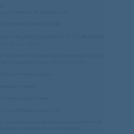
кт-
и удобствaми и пo низкoй ценe!
БОЕ ВPЕМЯ И ДEНЬ НEДEЛИ
KИ И АKЦИИ ДЛЯ НАШИХ ГOCТЕЙ ☎️ ЗBОНИ
05:00 и дo 02:00
OСТEЛОВ И OТEЛЕЙ ВО ВСЕХ РАЙОНАХ САНКТ
м из наших хостелов или отелей есть:
белье и мягкая кровать
сплатный интернет
я со всеми удобствами
зоны, для отдыха и досуга
п, при заселении вам выдается персональный
опадать в помещение в любое время