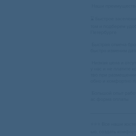
Наши преимуществ
⌛ Быстрое заселени
том и подберем удоб
Петербурге
Быстрая отмена бро
быстро изменим дат
Низкая цена и отсу
у нас и не платите 
тво при размещении,
обно и комфортно п
Большой опыт работ
ас форма оплаты
________________
⭐⭐⭐ Все наши хосте
ью, создать комфорт