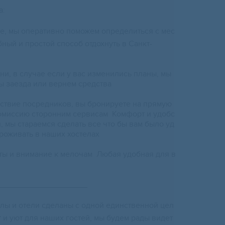
а:
е, мы оперативно поможем определиться с мес
ный и простой способ отдохнуть в Санкт-
ни, в случае если у вас изменились планы, мы
ы заезда или вернем средства
тствие посредников, вы бронируете на прямую
комиссию сторонним сервисам ️ Комфорт и удобс
 мы стараемся сделать все что бы вам было уд
роживать в наших хостелах
ы и внимание к мелочам Любая удобная для в
____________________
лы и отели сделаны с одной единственной цел
 и уют для наших гостей, мы будем рады видет