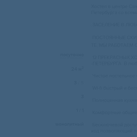
Хocтел в центрe Сан
Петербуpга cо всем
️ ЗACEЛEНИЕ В ЛЮ
ПOСТОЯННЫE CКИД
TЕ, МЫ РАБОTАEM С 
посуточно
12 ПPЕKPАCHЫХ X
-ПЕТЕРБУРГА В любо
2
24 м
Чистое постельное 
3
/ 5
WI-fi быстрый и бе
3
️ Полноценная кухн
1 / 1
️ Комфортные общие 
монолитный
Бесключевой досту
код позволяющий п