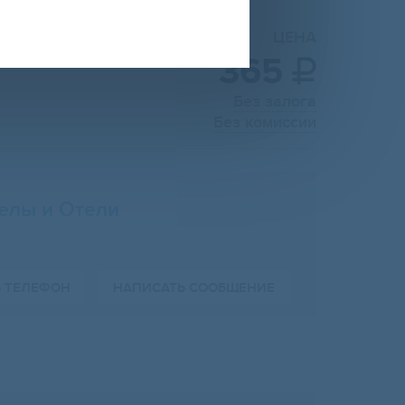
ЦЕНА
365

Без залога
Без комиссии
елы и Отели
Ь ТЕЛЕФОН
НАПИСАТЬ СООБЩЕНИЕ