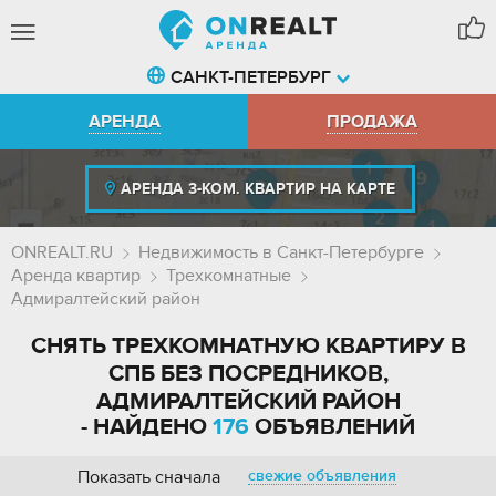
САНКТ-ПЕТЕРБУРГ
АРЕНДА
ПРОДАЖА
АРЕНДА 3-КОМ. КВАРТИР НА КАРТЕ
ONREALT.RU
Недвижимость в Санкт-Петербурге
Аренда квартир
Трехкомнатные
Адмиралтейский район
СНЯТЬ ТРЕХКОМНАТНУЮ КВАРТИРУ В
СПБ БЕЗ ПОСРЕДНИКОВ,
АДМИРАЛТЕЙСКИЙ РАЙОН
- НАЙДЕНО
176
ОБЪЯВЛЕНИЙ
Показать сначала
свежие объявления