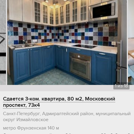
1
из
18
Сдается 3-ком. квартира, 80 м2, Московский
проспект, 73к4
Санкт-Петербург, Адмиралтейский район, муниципальный
округ Измайловское
метро Фрунзенская
140 м