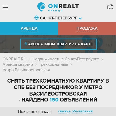
САНКТ-ПЕТЕРБУРГ
АРЕНДА
ПРОДАЖА
АРЕНДА 3-КОМ. КВАРТИР НА КАРТЕ
ONREALT.RU
Недвижимость в Санкт-Петербурге
Аренда квартир
Трехкомнатные
метро Василеостровская
СНЯТЬ ТРЕХКОМНАТНУЮ КВАРТИРУ В
СПБ БЕЗ ПОСРЕДНИКОВ У МЕТРО
ВАСИЛЕОСТРОВСКАЯ
- НАЙДЕНО
150
ОБЪЯВЛЕНИЙ
Показать сначала
свежие объявления