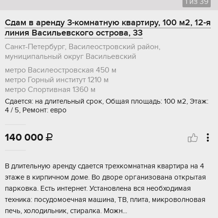
1
из
39
Сдам в аренду 3-комнатную квартиру, 100 м2, 12-я
линия Васильевского острова, 33
Санкт-Петербург, Василеостровский район,
муниципальный округ Васильевский
метро Василеостровская
450 м
метро Горный институт
1210 м
метро Спортивная
1360 м
Сдается: на длительный срок, Общая площадь: 100 м2, Этаж:
4 / 5, Ремонт: евро
140 000

В длительную аренду сдается трехкомнатная квартира на 4
этаже в кирпичном доме. Во дворе организована открытая
парковка. Есть интернет. Установлена вся необходимая
техника: посудомоечная машина, ТВ, плита, микроволновая
печь, холодильник, стиралка. Можн...