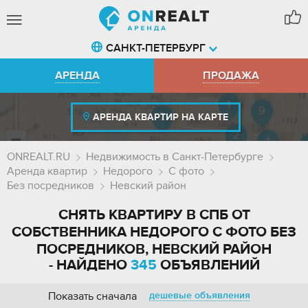
САНКТ-ПЕТЕРБУРГ
АРЕНДА
ПРОДАЖА
АРЕНДА КВАРТИР НА КАРТЕ
ONREALT.RU
Недвижимость в Санкт-Петербурге
Аренда квартир
Недорого
С фото
Без посредников
Невский район
СНЯТЬ КВАРТИРУ В СПБ ОТ
СОБСТВЕННИКА НЕДОРОГО С ФОТО БЕЗ
ПОСРЕДНИКОВ, НЕВСКИЙ РАЙОН
- НАЙДЕНО
345
ОБЪЯВЛЕНИЙ
Показать сначала
дешевые объявления