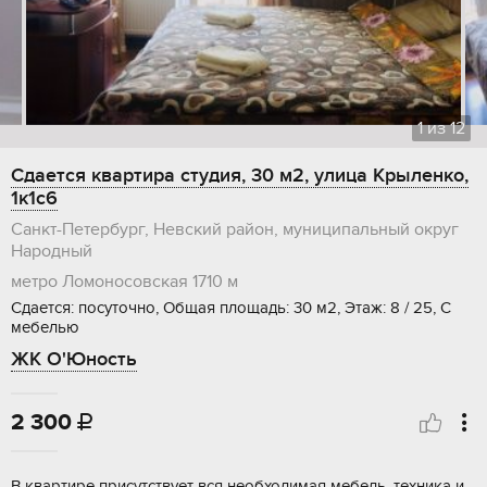
1
из
12
Сдается квартира студия, 30 м2, улица Крыленко,
1к1с6
Санкт-Петербург, Невский район, муниципальный округ
Народный
метро Ломоносовская
1710 м
Сдается: посуточно, Общая площадь: 30 м2, Этаж: 8 / 25, С
мебелью
ЖК О'Юность
2 300

В квартире присутствует вся необходимая мебель, техника и