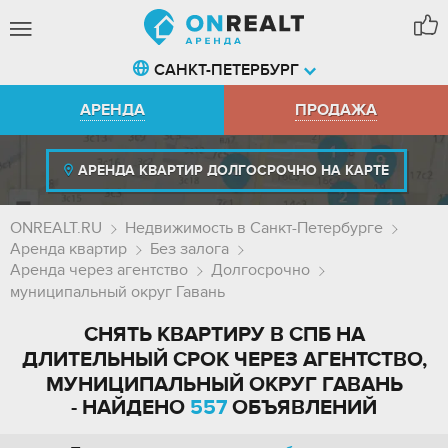
САНКТ-ПЕТЕРБУРГ
АРЕНДА
ПРОДАЖА
АРЕНДА КВАРТИР ДОЛГОСРОЧНО НА КАРТЕ
ONREALT.RU
Недвижимость в Санкт-Петербурге
Аренда квартир
Без залога
Аренда через агентство
Долгосрочно
муниципальный округ Гавань
СНЯТЬ КВАРТИРУ В СПБ НА
ДЛИТЕЛЬНЫЙ СРОК ЧЕРЕЗ АГЕНТСТВО,
МУНИЦИПАЛЬНЫЙ ОКРУГ ГАВАНЬ
- НАЙДЕНО
557
ОБЪЯВЛЕНИЙ