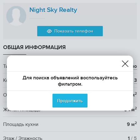
Night Sky Realty
Показать телефон
ОБЩАЯ ИНФОРМАЦИЯ
Тип аренды
долгосрочно
Для поиска объявлений воспользуйтесь
Количество комнат
3
фильтром.
2
Общая площадь
87 м
Продолжить
2
Жилая площадь
54 м
2
Площадь кухни
9 м
Этаж / Этажность
1
/ 5