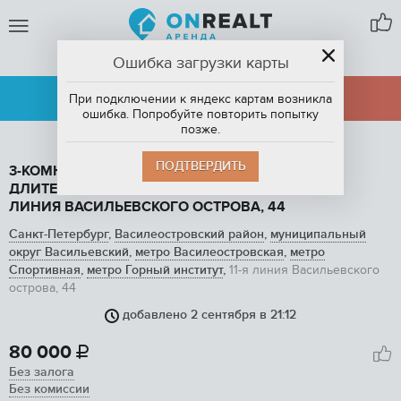
Ошибка загрузки карты
САНКТ-ПЕТЕРБУРГ
АРЕНДА
ПРОДАЖА
При подключении к яндекс картам возникла
ошибка. Попробуйте повторить попытку
позже.
ПОДТВЕРДИТЬ
3-КОМНАТНАЯ КВАРТИРА, 87 М2, В АРЕНДУ НА
ДЛИТЕЛЬНЫЙ СРОК В САНКТ-ПЕТЕРБУРГЕ, 11-Я
ЛИНИЯ ВАСИЛЬЕВСКОГО ОСТРОВА, 44
Санкт-Петербург
,
Василеостровский район
,
муниципальный
округ Васильевский
,
метро Василеостровская
,
метро
Спортивная
,
метро Горный институт
,
11-я линия Васильевского
острова, 44
добавлено 2 сентября в 21:12
1
/ 17
80 000

Без залога
Без комиссии