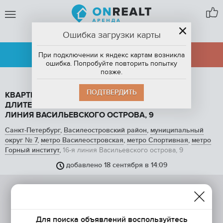
Ошибка загрузки карты
САНКТ-ПЕТЕРБУРГ
АРЕНДА
ПРОДАЖА
При подключении к яндекс картам возникла
ошибка. Попробуйте повторить попытку
позже.
ПОДТВЕРДИТЬ
КВАРТИРА СТУДИЯ, 23 М2, В АРЕНДУ НА
ДЛИТЕЛЬНЫЙ СРОК В САНКТ-ПЕТЕРБУРГЕ, 16-Я
ЛИНИЯ ВАСИЛЬЕВСКОГО ОСТРОВА, 9
Санкт-Петербург
,
Василеостровский район
,
муниципальный
округ № 7
,
метро Василеостровская
,
метро Спортивная
,
метро
Горный институт
,
16-я линия Васильевского острова, 9
добавлено 18 сентября в 14:09
Для поиска объявлений воспользуйтесь