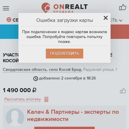
Ошибка загрузки карты
СЕЛО КОСОЙ БРОД,
СВЕРДЛОВСКАЯ ОБЛАСТЬ
АРЕНДА
ПРОДАЖА
При подключении к яндекс картам возникла
ошибка. Попробуйте повторить попытку
позже.
ПОДТВЕРДИТЬ
УЧАСТОК ПОД ИЖС, 8 СОТ. НА ПРОДАЖУ В СЕЛЕ
КОСОЙ БРОД, РАДУЖНАЯ УЛИЦА, 1
Свердловская область
,
село Косой Брод
,
Радужная улица, 1
добавлено 2 сентября в 18:26
1
/ 10
1 490 000

Рассчитать ипотеку
Калач & Партнеры - эксперты по
недвижимости