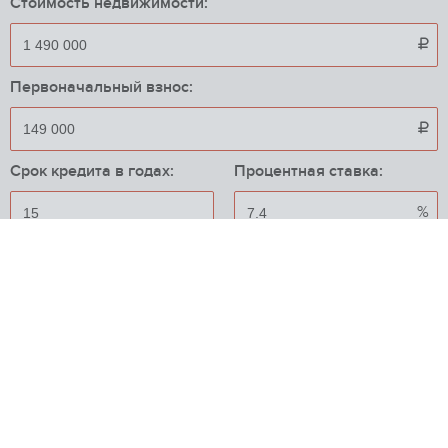
Стоимость недвижимости:

Первоначальный взнос:

Срок кредита в годах:
Процентная ставка:
%
Приблизительный ежемесячный платеж:
12 355

{"error":1}
Пожаловаться на объявление