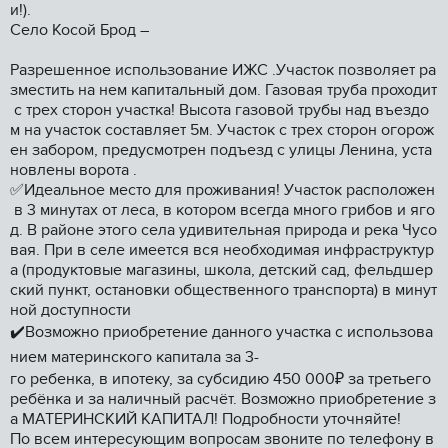
и!).
Село Косой Брод –
Разрешенное использование ИЖС .Участок позволяет ра
зместить на нем капитальный дом. Газовая труба проходит
с трех сторон участка! Высота газовой трубы над въездо
м на участок составляет 5м. Участок с трех сторон огорож
ен забором, предусмотрен подъезд с улицы Ленина, уста
новлены ворота .
✅Идеальное место для проживания! Участок расположен
в 3 минутах от леса, в котором всегда много грибов и яго
д. В районе этого села удивительная природа и река Чусо
вая. При в селе имеется вся необходимая инфраструктур
а (продуктовые магазины, школа, детский сад, фельдшер
ский пункт, остановки общественного транспорта) в минут
ной доступности
✔️Возможно приобретение данного участка с использова
нием материнского капитала за 3-
го ребенка, в ипотеку, за субсидию 450 000₽ за третьего
ребёнка и за наличный расчёт. Возможно приобретение з
а МАТЕРИНСКИЙ КАПИТАЛ! Подробности уточняйте!
По всем интересующим вопросам звоните по телефону в