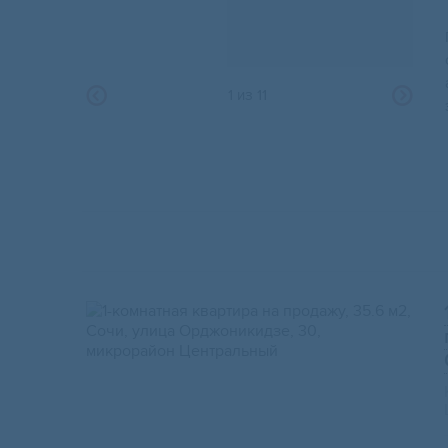
1
из
11