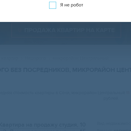
Показать 1 187 объявлений
Показать на карте
Я не робот
ПРОДАЖА КВАРТИР НА КАРТЕ
 квартир
Недорого
микрорайон Центральный
ОГО БЕЗ ПОСРЕДНИКОВ, МИКРОРАЙОН ЦЕ
едняя стоимость квартиры в Сочи, микрорайон Центральный
11
рублей.
Вид недвижимост
Квартира на продажу студия, 10
Ремонт:
космети