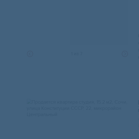
1
из
7