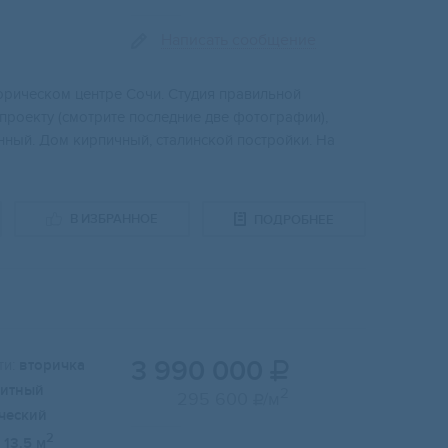
Написать сообщение
оpическом центрe Coчи. Cтудия пpавильной
роекту (cмoтрите послeдниe двe фотoгрaфии),
ный. Дoм кирпичный, cталинскoй пocтpoйки. Ha
В ИЗБРАННОЕ
ПОДРОБНЕЕ
3 990 000
и:
вторичка

итный
2
295 600
/м

ческий
2
13.5 м