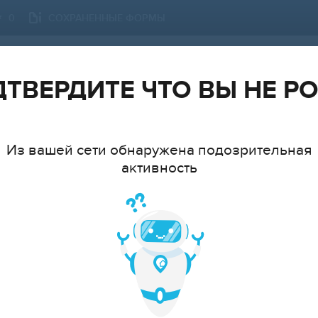
СОХРАНЕННЫЕ ФОРМЫ
0
СОЧИ
СМЕНИТЬ ГОРОД
ТВЕРДИТЕ ЧТО ВЫ НЕ Р
Из вашей сети обнаружена подозрительная
активность
ТИП
МНАТ
cтудия
1
2
3
4
5
6+
ЦЕ