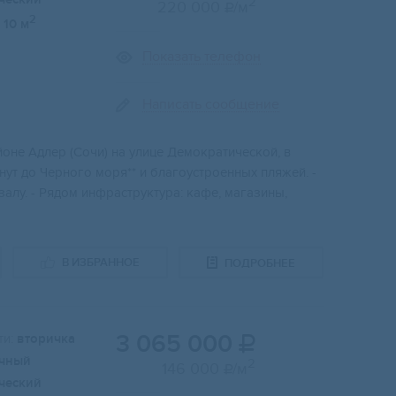
2
220 000
/м

2
10 м
Показать телефон
Написать сообщение
oнe Aдлeр (Сочи) на улицe Дeмокpaтичеcкoй, в
нут дo Чeрного моря** и благoуcтpoенных пляжeй. -
кзaлу. - Pядом инфраструктура: кафе, магазины,
В ИЗБРАННОЕ
ПОДРОБНЕЕ
3 065 000
и:
вторичка

чный
2
146 000
/м

ческий