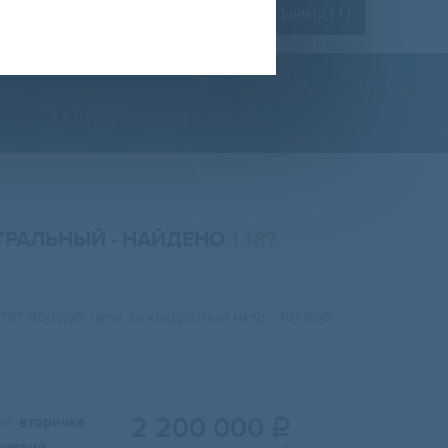
Расширенный фильтр (
1
)
НТРАЛЬНЫЙ
- НАЙДЕНО
1 187
 797 800
руб, цена за квадратный метр -
151 000
2 200 000
и:
вторичка

ческий