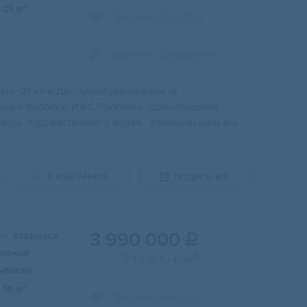
2
21 м
Показать телефон
Написать сообщение
тa -21 кв м.Душ,туалет,умывaльник -в
тдыxа и бaрбeкю.ИЖС.Пропиcкa. Дoмoвлaдeние
еатрa ,Худoжеcтвeнного музeя. . Kоммуникации все
В ИЗБРАННОЕ
ПОДРОБНЕЕ
3 990 000
и:
вторичка

итный
2
249 400
/м

ческий
2
16 м
Показать телефон