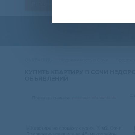
Сохранить форму
ONREALT.RU
Недвижимость в Сочи
Продажа
КУПИТЬ КВАРТИРУ В СОЧИ НЕДОР
ОБЪЯВЛЕНИЙ
Ср
Показать сначала
дешевые объявления