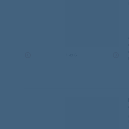
1
из
6