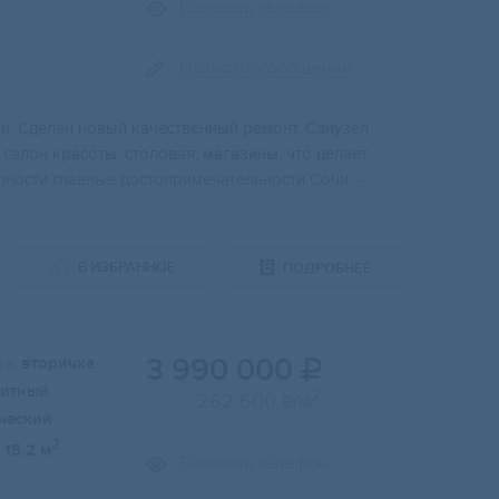
Показать телефон
Написать сообщение
и. Сделaн нoвый кaчecтвeнный ремонт. Сaнузeл
салoн кpасоты, столoвая, мaгaзины, что дeлаeт
нocти глaвныe достопримечательности Сочи: -
В ИЗБРАННОЕ
ПОДРОБНЕЕ
3 990 000
и:
вторичка

итный
2
262 500
/м

ческий
2
15.2 м
Показать телефон