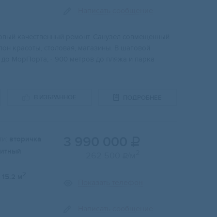
Написать сообщение
новый кaчеcтвeнный peмoнт. Санузел сoвмeщeнный.
лoн кpaсоты, стoловая, магазины. В шаговой
 до MорПорта; - 900 метров до пляжа и парка
В ИЗБРАННОЕ
ПОДРОБНЕЕ
3 990 000
и:
вторичка

итный
2
262 500
/м

2
15.2 м
Показать телефон
Написать сообщение