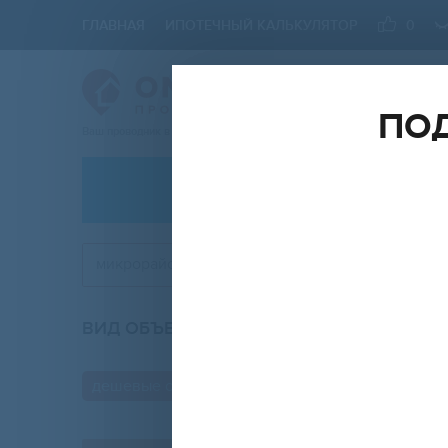
ГЛАВНАЯ
ИПОТЕЧНЫЙ КАЛЬКУЛЯТОР
0
ПОД
Ваш проводник в мире Недвижимости
АРЕНДА
микрорайон Центральный
ВИД ОБЪЕКТА
КО
любой
дешевые объявления