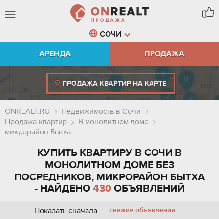
СОЧИ
АРЕНДА
ПРОДАЖА
ПРОДАЖА КВАРТИР НА КАРТЕ
ONREALT.RU
Недвижимость в Сочи
Продажа квартир
В монолитном доме
микрорайон Бытха
КУПИТЬ КВАРТИРУ В СОЧИ В
МОНОЛИТНОМ ДОМЕ БЕЗ
ПОСРЕДНИКОВ, МИКРОРАЙОН БЫТХА
- НАЙДЕНО
430
ОБЪЯВЛЕНИЙ
Показать сначала
свежие объявления