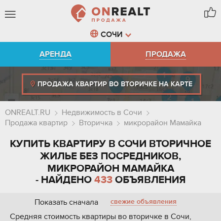
СОЧИ
АРЕНДА
ПРОДАЖА
ПРОДАЖА КВАРТИР ВО ВТОРИЧКЕ НА КАРТЕ
ONREALT.RU
Недвижимость в Сочи
Продажа квартир
Вторичка
микрорайон Мамайка
КУПИТЬ КВАРТИРУ В СОЧИ ВТОРИЧНОЕ
ЖИЛЬЕ БЕЗ ПОСРЕДНИКОВ,
МИКРОРАЙОН МАМАЙКА
- НАЙДЕНО
433
ОБЪЯВЛЕНИЯ
Показать сначала
свежие объявления
Средняя стоимость квартиры во вторичке в Сочи,