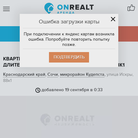
Ошибка загрузки карты
СОЧИ
АРЕНДА
ПРОДАЖА
При подключении к яндекс картам возникла
ошибка. Попробуйте повторить попытку
позже.
ПОДТВЕРДИТЬ
КВАРТИРА СТУДИЯ, 22.8 М2, В АРЕНДУ НА
ДЛИТЕЛЬНЫЙ СРОК В СОЧИ, УЛИЦА ИСКРЫ, 88К1
Краснодарский край
,
Сочи
,
микрорайон Кудепста
,
улица Искры,
88к1
добавлено 19 сентября в 0:33