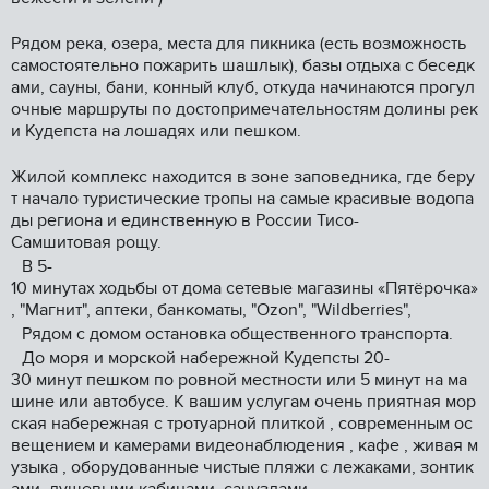
Рядом река, озера, места для пикника (есть возможность
самостоятельно пожарить шашлык), базы отдыха с беседк
ами, сауны, бани, конный клуб, откуда начинаются прогул
очные маршруты по достопримечательностям долины рек
и Кудепста на лошадях или пешком.
Жилой комплекс находится в зоне заповедника, где беру
т начало туристические тропы на самые красивые водопа
ды региона и единственную в России Тисо-
Самшитовая рощу.
В 5-
10 минутах ходьбы от дома сетевые магазины «Пятёрочка»
, "Магнит", аптеки, банкоматы, "Оzоn", "Wildbеrriеs",
Рядом с домом остановка общественного транспорта.
️До моря и морской набережной Кудепсты 20-
30 минут пешком по ровной местности или 5 минут на ма
шине или автобусе. К вашим услугам очень приятная мор
ская набережная с тротуарной плиткой , современным ос
вещением и камерами видеонаблюдения , кафе , живая м
узыка , оборудованные чистые пляжи с лежаками, зонтик