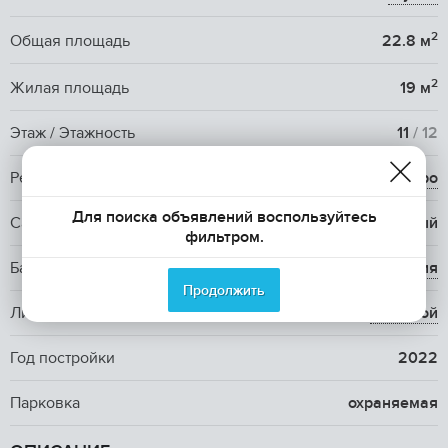
2
Общая площадь
22.8 м
2
Жилая площадь
19 м
Этаж / Этажность
11
/ 12
Ремонт
евро
Для поиска объявлений воспользуйтесь
Санузел
1 совмещенный
фильтром.
Балкон, лоджия
1
лоджия
Продолжить
Лифт
1 пассажирский и 1
грузовой
Год постройки
2022
Парковка
охраняемая