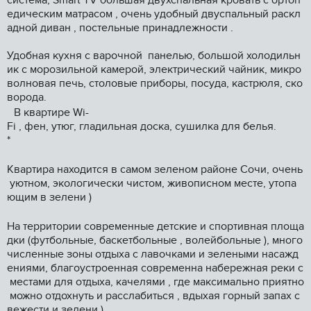
система, Smаrt ТV большая двухспальная кровать с ортоп
едическим матрасом , очень удобный двуспальный раскл
адной диван , постельные принадлежности .
Удобная кухня с варочной панелью, большой холодильн
ик с морозильной камерой, электрический чайник, микро
волновая печь, столовые приборы, посуда, кастрюля, ско
ворода.
В квартире Wi-
Fi , фен, утюг, гладильная доска, сушилка для белья.
*
Квартира находится в самом зеленом районе Сочи, очень
уютном, экологически чистом, живописном месте, утопа
ющим в зелени )
На территории современные детские и спортивная площа
дки (футбольные, баскетбольные , волейбольные ), много
численные зоны отдыха с лавочками и зелеными насажд
ениями, благоустроенная современна набережная реки с
местами для отдыха, качелями , где максимально приятно
можно отдохнуть и расслабиться , вдыхая горный запах с
вежести и зелени )