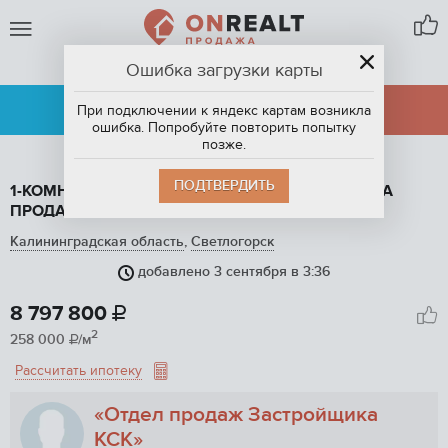
Ошибка загрузки карты
СВЕТЛОГОРСК
АРЕНДА
ПРОДАЖА
При подключении к яндекс картам возникла
ошибка. Попробуйте повторить попытку
позже.
ПОДТВЕРДИТЬ
1-КОМНАТНАЯ КВАРТИРА, 34.1 М2, ЭТАЖ 4 / 5, НА
ПРОДАЖУ В СВЕТЛОГОРСКЕ
Калининградская область
,
Светлогорск
добавлено 3 сентября в 3:36
1
/ 2
8 797 800

2
258 000
/м

Рассчитать ипотеку
«Отдел продаж Застройщика
КСК»