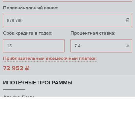
Первоначальный взнос:

Срок кредита в годах:
Процентная ставка:
%
Приблизительный ежемесячный платеж:
72 952

ИПОТЕЧНЫЕ ПРОГРАММЫ
Альфа-Банк
от 8.9%
Готовое жилье
АО «Альфа-Банк»
Росбанк
Макс. сумма
от 9.7%
до 70 млн
