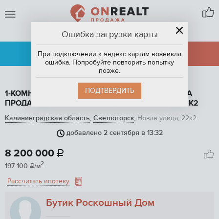
Ошибка загрузки карты
СВЕТЛОГОРСК
АРЕНДА
ПРОДАЖА
При подключении к яндекс картам возникла
ошибка. Попробуйте повторить попытку
позже.
ПОДТВЕРДИТЬ
1-КОМНАТНАЯ КВАРТИРА, 41.6 М2, ЭТАЖ 6 / 7, НА
ПРОДАЖУ В СВЕТЛОГОРСКЕ, НОВАЯ УЛИЦА, 22К2
Калининградская область
,
Светлогорск
,
Новая улица, 22к2
добавлено 2 сентября в 13:32
1
/ 8
8 200 000

2
197 100
/м

Рассчитать ипотеку
Бутик Роскошный Дом