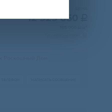
ЦЕНА
12 929 650

2
185 000
/м

Рассчитать ипотеку
к Роскошный Дом
Ь ТЕЛЕФОН
НАПИСАТЬ СООБЩЕНИЕ