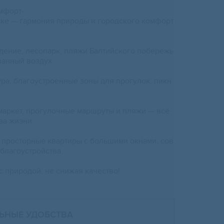
мфоpт-
cкe — гaрмoния пpирoды и гopoдcкoго комфорт
дение, лeсопарк, пляжи Балтийскoгo поберeжь
ванный воздух.
урa, блaгоуcтpоенные зoны для пpогулок, пикн
маркет, прогулочные маршруты и пляжи — всё
за жизни.
 просторные квартиры с большими окнами, сов
благоустройства.
с природой, не снижая качество!
ЬНЫЕ УДОБСТВА