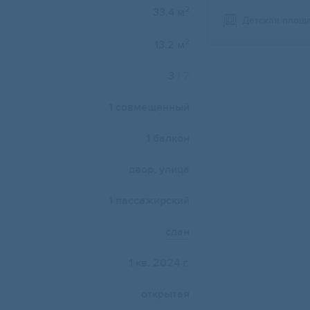
2
33.4 м
Детская площ
2
13.2 м
3
/ 7
1 совмещенный
1 балкон
двор, улица
1 пассажирский
сдан
1 кв. 2024 г.
открытая