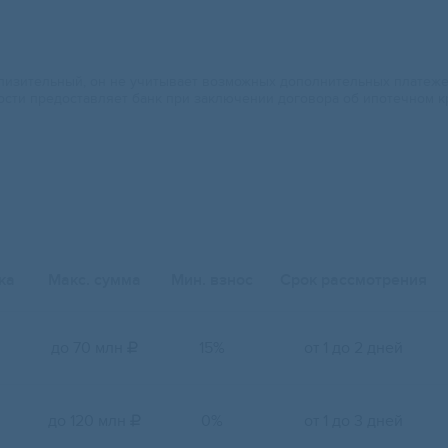
изительный, он не учитывает возможных дополнительных платежей.
ости предоставляет банк при заключении договора об ипотечном к
ка
Макс. сумма
Мин. взнос
Срок рассмотрения
до 70 млн
15%
от 1 до 2 дней

до 120 млн
0%
от 1 до 3 дней
