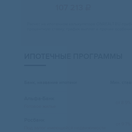
107 213

Расчет на ипотечном калькуляторе ONREALT.RU прибл
процентную ставку, график выплат и прочие особенн
ИПОТЕЧНЫЕ ПРОГРАММЫ
Банк, название ипотеки
Мин. став
Альфа-Банк
от 8.9%
Готовое жилье
Росбанк
от 9.7%
Под залог имеющейся недвижимости