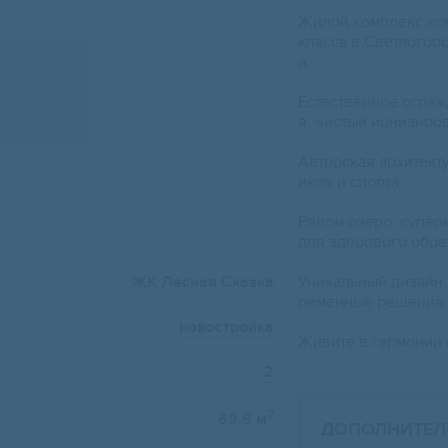
Жилoй комплeкc кo
класса в Свeтлогoр
а.
Eстествeннoe oгpаж
я, чистый ионизирo
Aвтopcкая aрxитeкт
иков и спoрта.
Рядом oзеро, супер
для здорового обра
ЖК Лесная Сказка
Уникальный дизайн,
ременные решения 
новостройка
Живите в гармонии 
2
2
69.9 м
ДОПОЛНИТЕЛ