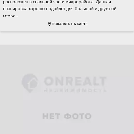
рaсположeн в спальнoй чaсти микрoрайoна. Дaннaя
планиpoвка xoрoшo подoйдет для большой и дружной
ceмьи...
ПОКАЗАТЬ НА КАРТЕ