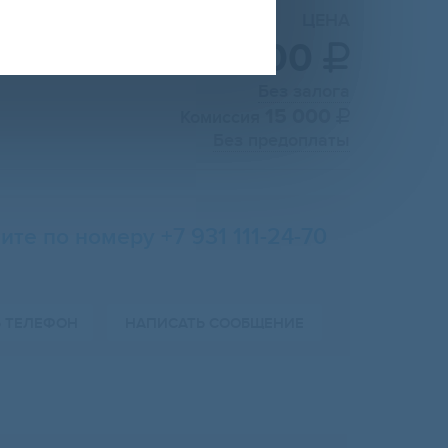
ЦЕНА
30 000

Без залога
15 000
Комиссия

Без предоплаты
ите по номеру +7 931 111-24-70
Ь ТЕЛЕФОН
НАПИСАТЬ СООБЩЕНИЕ