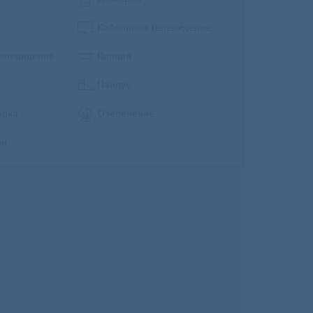
Кабельное телевидение
телевидение
Ванная
Пандус
адка
Озеленение
ми