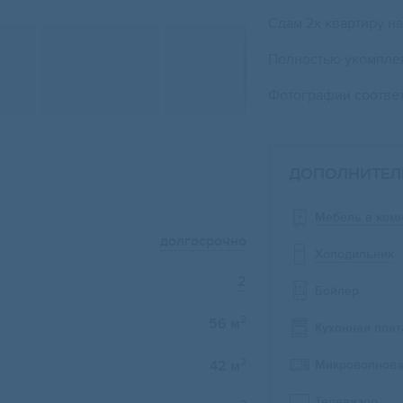
Сдам 2к квартиру 
Полностью уко
Фотографии соответ
ДОПОЛНИТЕЛ
Мебель в ком
долгосрочно
Холодильник
2
Бойлер
2
56 м
Кухонная плит
2
Микроволнова
42 м
Телевизор