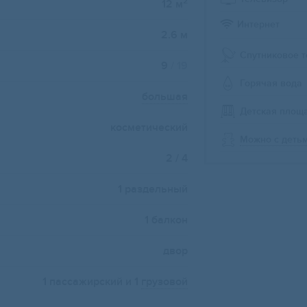
2
12 м
Интернет
2.6 м
Спутниковое 
9
/ 19
Горячая вода
большая
Детская площ
косметический
Можно с деть
2 / 4
1 раздельный
1 балкон
двор
1 пассажирский и 1
грузовой