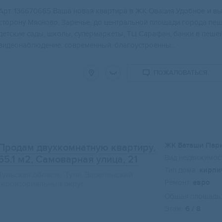
Арт. 136670665 Ваша новая квартира в ЖК Овация Удобное и вы
сторону Мясново, Заречье, до центральной площади города пеш
детские сады, школы, супермаркеты, ТЦ Сарафан, банки в пешей
видеонаблюдение, современный, благоустроенны...
ПОЖАЛОВАТЬСЯ
ЖК Баташи Пар
Продам двухкомнатную квартиру,
Вид недвижимост
55.1 м2
, Самоварная улица, 21
Тип дома:
кирпи
Тульская область, Тула, Зареченский
Ремонт:
евро
территориальный округ
Общая площадь:
Этаж:
6 / 8