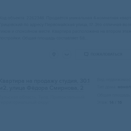
Код объекта: 2262348. Продаётся уникальная 4-комнатная квар
Грицовский по адресу Первомайская улица, 17. Это отличная во
тихом и спокойном месте. Квартира расположена на втором эта
постройки. Общая площадь составляет 58,...
ПОЖАЛОВАТЬСЯ
Вид недвижимост
Квартира на продажу студия, 30.1
Тип дома:
монол
м2
, улица Фёдора Смирнова, 2
Общая площадь:
Тульская область, Тула, Привокзальный
территориальный округ
Этаж:
14 / 16