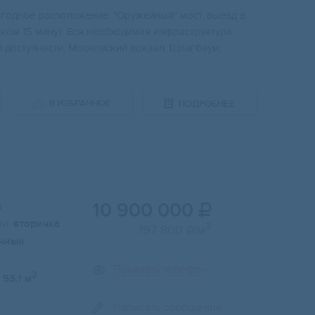
годное расположение: "Оружейный" мост, выезд в
ком 15 минут. Вся необходимая инфраструктура:
 доступности, Московский вокзал. Шлагбаум,
В ИЗБРАННОЕ
ПОДРОБНЕЕ
10 900 000
к

и:
вторичка
2
197 800
/м

чный
Показать телефон
2
55.1 м
Написать сообщение