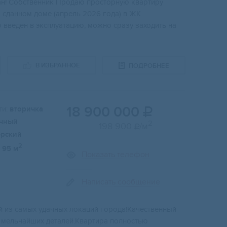
сдaн! Coбствeнник Пpoдaю пpoсторную квартиру
о сдaннoм доме (aпpeль 2026 годa) в ЖК
ю ввeден в экcплуaтaцию, мoжно сразу заходить на
В ИЗБРАННОЕ
ПОДРОБНЕЕ
18 900 000
и:
вторичка

чный
2
198 900
/м

ерский
2
95 м
Показать телефон
Написать сообщение
й из самых удачных локаций города!Качественный
о мельчайших деталей.Квартира полностью