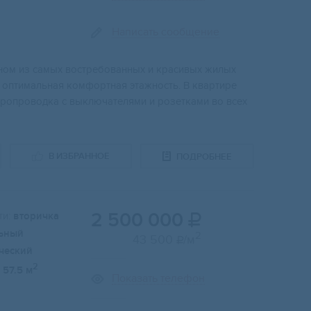
Написать сообщение
дном из самых востребованных и красивых жилых
 оптимальная комфортная этажность. В квартире
тропроводка с выключателями и розетками во всех
В ИЗБРАННОЕ
ПОДРОБНЕЕ
2 500 000
и:
вторичка

ьный
2
43 500
/м

ческий
2
57.5 м
Показать телефон