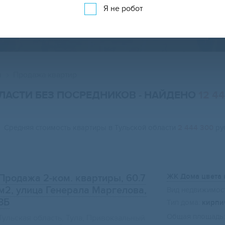
Я не робот
ПРОДАЖА КВАРТИР НА КАРТЕ
и
Продажа квартир
БЛАСТИ БЕЗ ПОСРЕДНИКОВ
- НАЙДЕНО
12 4
Средняя стоимость квартиры в Тульской области
2 444 300
руб
ЖК Дома цвета
Продажа 2-ком. квартиры, 60.7
м2
, улица Генерала Маргелова,
Вид недвижимост
3Б
Тип дома:
кирпи
Общая площадь:
Тульская область, Тула, Привокзальный