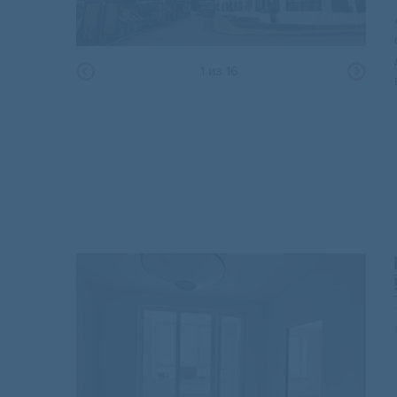
1
из
16