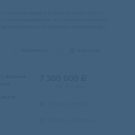
 и чистым воздухом в 10 минут от центра Тулы, то
 с теплой лоджией 61 кв. м.) с ремонтом и мебелью,
о дизайн-проекту из качественных материалов для
В ИЗБРАННОЕ
ПОДРОБНЕЕ
7 300 000
и:
вторичка

итно-
2
156 700
/м

2
46.6 м
Показать телефон
Написать сообщение