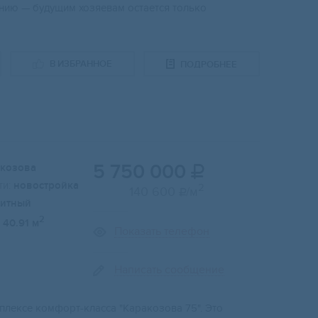
ению — будущим хозяевам остается только
В ИЗБРАННОЕ
ПОДРОБНЕЕ
5 750 000
акозова

и:
новостройка
2
140 600
/м

итный
2
40.91 м
Показать телефон
Написать сообщение
ексе комфорт-класса "Каракозова 75". Это