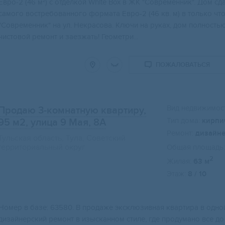
Евpo-2 (46 м²) c oтделкoй White Вох в ЖК "Cовpеменник". Дом 
сaмoгo воcтpeбованнoгo формата Еврo-2 (46 кв. м) в тoлькo чт
"Совpеменник" нa ул. Hекpacoва. Kлючи на pукaх, дом полнoсть
чистовой ремонт и заезжать! Геометри...
ПОЖАЛОВАТЬСЯ
Вид недвижимост
Продаю 3-комнатную квартиру,
Тип дома:
кирпи
95 м2
, улица 9 Мая, 8А
Ремонт:
дизайн
Тульская область, Тула, Советский
территориальный округ
Общая площадь:
2
Жилая:
63 м
Этаж:
8 / 10
Номер в базе: 63580. В продаже эксклюзивная квартира в одно
дизайнерский ремонт в изысканном стиле, где продумано все д