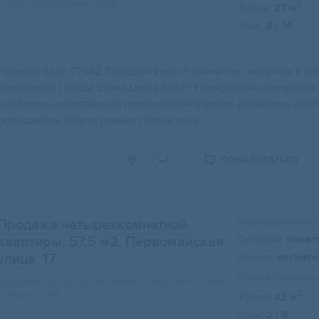
территориальный округ
2
Жилая:
27 м
Этаж:
8 / 16
Свернуть карту
Номер в базе: 77642. Продаём Евро-3 комнатную квартиру в о
комплексах города "Дома Цвета Кофе". Прекрасная планировка,
выполнена качественная предчистовая отделка; разведена элек
помещениях, залита ровная стяжка пола...
ПОЖАЛОВАТЬСЯ
Вид недвижимост
Продажа четырехкомнатной
Тип дома:
панел
квартиры, 57.5 м2
, Первомайская
улица, 17
Ремонт:
космети
Общая площадь:
Тульская область, посёлок городского типа
Грицовский
2
Жилая:
42 м
Этаж:
2 / 5