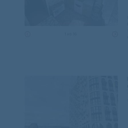
1
из
16