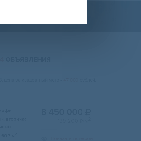
44
ОБЪЯВЛЕНИЯ
, цена за квадратный метр -
47 000
рублей.
8 450 000
 кофе

и:
вторичка
2
139 200
/м

чный
2
60.7 м
Показать телефон