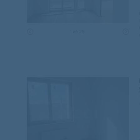
1
из
25