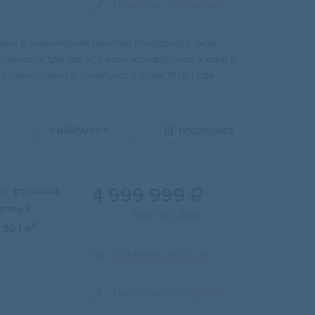
Написать сообщение
тира в живописном посёлке городского типа
зможность для тех, кто ищет комфортное жильё в
же пятиэтажного панельного дома 1978 года
В ИЗБРАННОЕ
ПОДРОБНЕЕ
4 999 999
и:
вторичка

итный
2
166 100
/м

2
30.1 м
Показать телефон
Написать сообщение