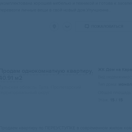
укомплектована хорошей мебелью и техникой и готова к засел
перевезти личные вещи в свой новый дом.Улучшенна...
ПОЖАЛОВАТЬСЯ
ЖК Дом на Кар
Продам однокомнатную квартиру,
Вид недвижимост
40.91 м2
Тип дома:
монол
Тульская область, Тула, Пролетарский
территориальный округ
Общая площадь:
Этаж:
15 / 15
Продаем квартиру по ПЕРЕУСТУПКЕ в современном жилом компл