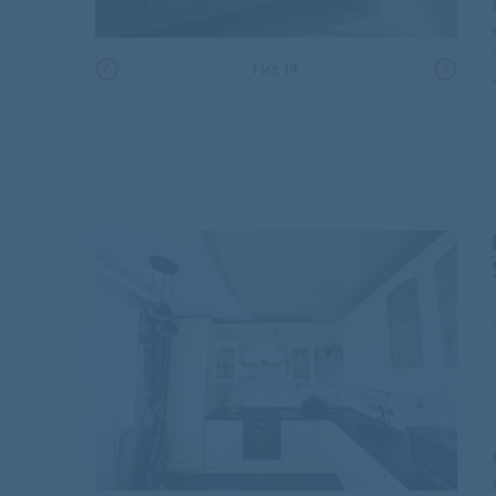
1
из
14