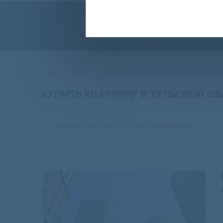
ONREALT.RU
Недвижимость в Тульской област
КУПИТЬ КВАРТИРУ В ТУЛЬСКОЙ О
Показать сначала
свежие объявления