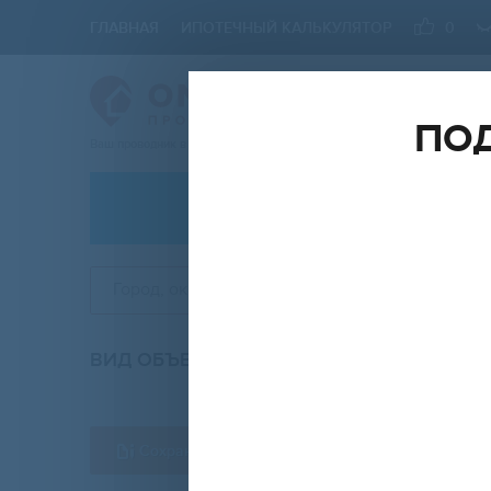
ГЛАВНАЯ
ИПОТЕЧНЫЙ КАЛЬКУЛЯТОР
0
ПОД
Ваш проводник в мире Недвижимости
АРЕНДА
Город, округ, район
ВИД ОБЪЕКТА
КО
любой
Сохранить форму