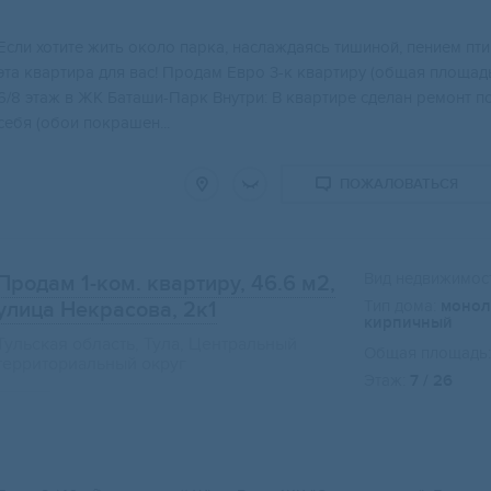
Если хотите жить около парка, наслаждаясь тишиной, пением птиц
эта квартира для вас! Продам Евро 3-к квартиру (общая площадь
6/8 этаж в ЖК Баташи-Парк Внутри: В квартире сделан ремонт п
себя (обои покрашен...
ПОЖАЛОВАТЬСЯ
Вид недвижимост
Продам 1-ком. квартиру, 46.6 м2
,
Тип дома:
монол
улица Некрасова, 2к1
кирпичный
Тульская область, Тула, Центральный
Общая площадь:
территориальный округ
Этаж:
7 / 26