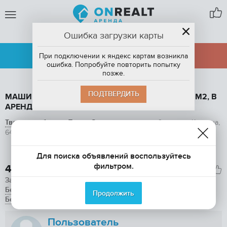
Ошибка загрузки карты
ТВЕРЬ
АРЕНДА
ПРОДАЖА
При подключении к яндекс картам возникла
ошибка. Попробуйте повторить попытку
позже.
ПОДТВЕРДИТЬ
МАШИНОМЕСТО В ПОДЗЕМНОМ ПАРКИНГЕ, 10 М2, В
АРЕНДУ В ТВЕРИ, 2-Я УЛИЦА КРАСИНА, 64
Тверская область
,
Тверь
,
Заволжский район
,
2-я улица Красина,
64
добавлено 3 сентября в 9:54
1
/ 6
Для поиска объявлений воспользуйтесь
фильтром.
4 000

Залог
1

Без комиссии
Продолжить
Без предоплаты
Пользователь