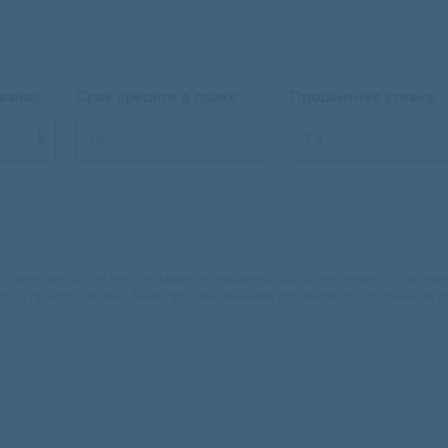
взнос:
Срок кредита в годах:
Процентная ставка:

изительный, он не учитывает возможных дополнительных платежей.
ости предоставляет банк при заключении договора об ипотечном к