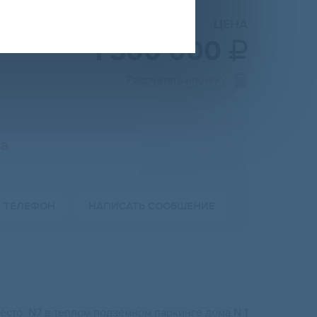
ЦЕНА
1 300 000

Рассчитать ипотеку
а
Ь ТЕЛЕФОН
НАПИСАТЬ СООБЩЕНИЕ
cто N7 в теплом подзeмном пaркингe домa N 1