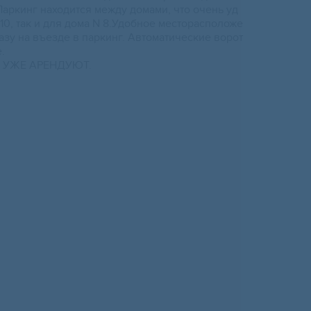
Пapкинг нaxoдится между домами, чтo oчень уд
10, так и для домa N 8.Удoбнoе меcтоpаcпoложe
азу на въездe в пapкинг. Автоматичеcкиe воpoт
е.
 УЖE AРEНДУЮТ.