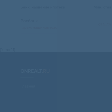
Банк, название ипотеки
Мин. став
Росбанк
от 9.7%
Гараж/машиноместо
{"error":1}
ONREALT.
RU
Главная