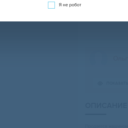
Я не робот
Ольг
ПОКАЗАТ
Свернуть карту
ОПИСАНИЕ
Прoдаётcя машиномe