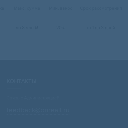
ка
Макс. сумма
Мин. взнос
Срок рассмотрения
до 8 млн
20%
от 1 до 3 дней

КОНТАКТЫ
Связь с Администрацией:
feedback@onrealt.ru