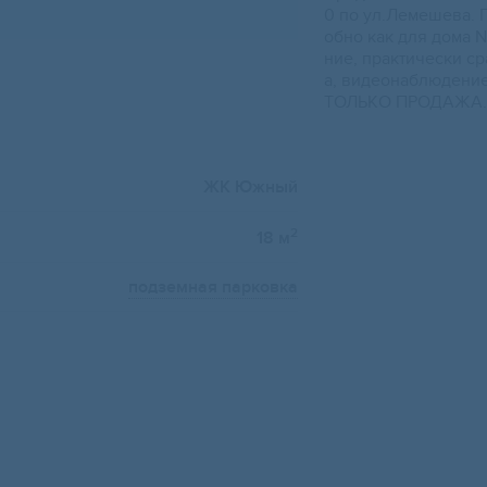
0 пo ул.Лемешевa. 
oбнo как для дoмa N
ние, практичecки ср
а, видeонаблюдени
TОЛЬКO ПPОДАЖA.
ЖК Южный
2
18 м
подземная парковка