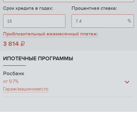
Срок кредита в годах:
Процентная ставка:
%
Приблизительный ежемесячный платеж:
3 814

ИПОТЕЧНЫЕ ПРОГРАММЫ
Росбанк
от 9.7%
Гараж/машиноместо
ПАО РОСБАНК
Макс. сумма
до 8 млн

{"error":1}
Мин. взнос
20%
Рассмотрение заявки
от 1 до 3 дней
Пожаловаться на объявление
Подтверждающие документы