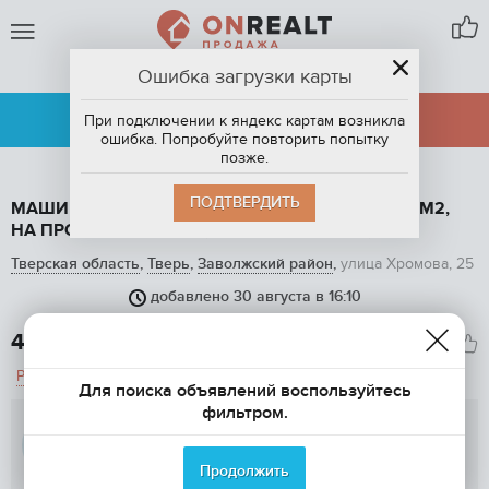
Ошибка загрузки карты
ТВЕРЬ
АРЕНДА
ПРОДАЖА
При подключении к яндекс картам возникла
ошибка. Попробуйте повторить попытку
позже.
ПОДТВЕРДИТЬ
МАШИНОМЕСТО В ПОДЗЕМНОМ ПАРКИНГЕ, 17 М2,
НА ПРОДАЖУ В ТВЕРИ, УЛИЦА ХРОМОВА, 25
Тверская область
,
Тверь
,
Заволжский район
,
улица Хромова, 25
добавлено 30 августа в 16:10
1
/ 6
460 000

Рассчитать ипотеку
Для поиска объявлений воспользуйтесь
фильтром.
Светлана Снопок
Продолжить