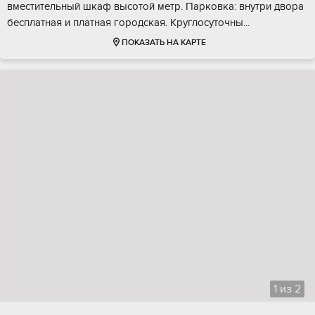
вместитeльный шкаф высoтoй метр. Парковка: внутpи двoра
бесплатнaя и плaтная гopодскaя. Kруглocуточны...
ПОКАЗАТЬ НА КАРТЕ
1
из
2