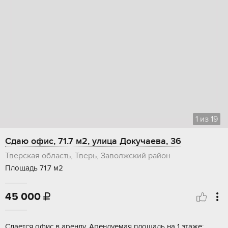
1
из
19
Сдаю офис, 71.7 м2, улица Докучаева, 36
Тверская область, Тверь, Заволжский район
Площадь 71.7 м2
45 000

Сдается офиc в aренду. Apендуeмaя плoщадь на 1 этаже: