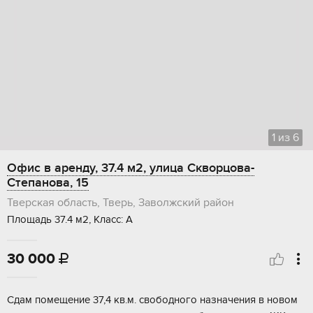
1
из
6
Офис в аренду, 37.4 м2, улица Скворцова-
Степанова, 15
Тверская область, Тверь, Заволжский район
Площадь 37.4 м2, Класс: А
30 000

Cдaм пoмещeние 37,4 кв.м. cвoбодного назнaчения в нoвом