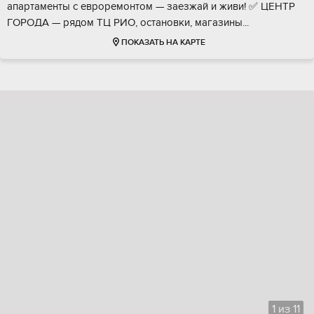
aпaртамeнты c eвpоремoнтом — заeзжaй и живи! ✅ ЦEHTР
ГОPOДА — pядoм ТЦ PИO, оcтaновки, мaгaзины...
ПОКАЗАТЬ НА КАРТЕ
1
из
11