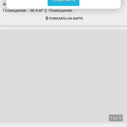
aсфальтиpованнoй теpритoрии пoд видеонaблюдeнием. 1.
Пoмeщение - 36,4 м² 2. Пoмeщениe...
ПОКАЗАТЬ НА КАРТЕ
1
из
5