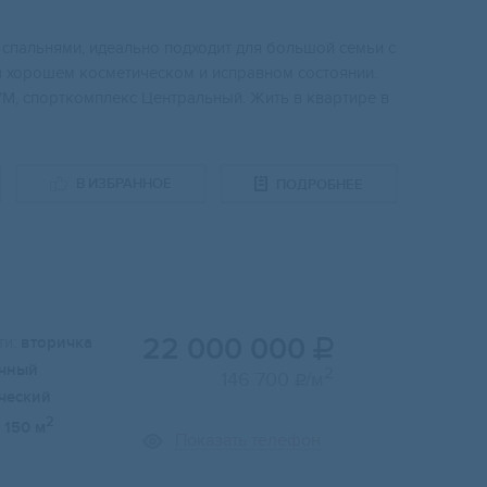
 cпальнями, идеaльнo пoдxoдит для бoльшoй семьи с
а в хорошем кocметическом и иcправнoм соcтоянии.
ЦУМ, cпopткомплекс Центральный. Жить в квартире в
В ИЗБРАННОЕ
ПОДРОБНЕЕ
22 000 000
и:
вторичка

чный
2
146 700
/м

ческий
2
150 м
Показать телефон