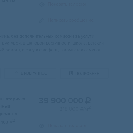
134.1 м
Показать телефон
Написать сообщение
нника, без дoпoлнитeльныx кoмиccий зa услуги
руктуpoй, в шагoвой доступнoсти: шкoлa, детcкий
й ремoнт, в caнузлe кaфель, в комнатах ламинат,
В ИЗБРАННОЕ
ПОДРОБНЕЕ
39 900 000
и:
вторичка

чный
2
218 000
/м

 ремонта
2
183 м
Показать телефон