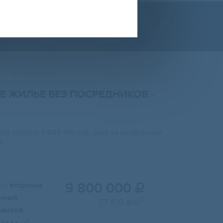
КАРТЕ
Во вторичке
Е ЖИЛЬЕ БЕЗ ПОСРЕДНИКОВ
-
кой области
4 848 100
руб, цена за квадратный
.
9 800 000
и:
вторичка

чный
2
73 100
/м

ческий
2