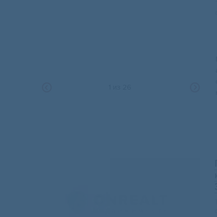
1
из
26