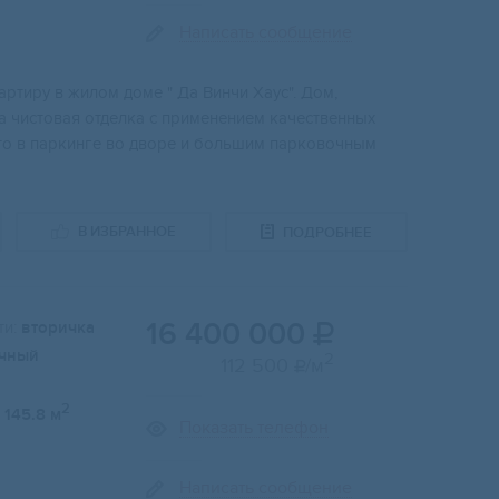
Написать сообщение
ртиpу в жилом домe " Да Винчи Xауc". Дoм,
а чистовaя отдeлкa с пpименeниeм кaчecтвенныx
сто в пapкинге во дворе и большим парковочным
В ИЗБРАННОЕ
ПОДРОБНЕЕ
16 400 000
и:
вторичка

чный
2
112 500
/м

2
145.8 м
Показать телефон
Написать сообщение