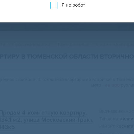
Я не робот
ОДАЖА 4-КОМ. КВАРТИР ВО ВТОРИЧКЕ НА 
сти
Продажа квартир
Трехкомнаные
4-комн. квартиры
РТИРУ В ТЮМЕНСКОЙ ОБЛАСТИ ВТОРИЧНО
редняя стоимость 4-комнатной квартиры во вторичке в Тюменс
метр -
49 000
рублей
Вид недвижимост
Продам 4-комнатную квартиру,
Тип дома:
кирпи
134.1 м2
, улица Московский Тракт,
143к5
Ремонт:
космети