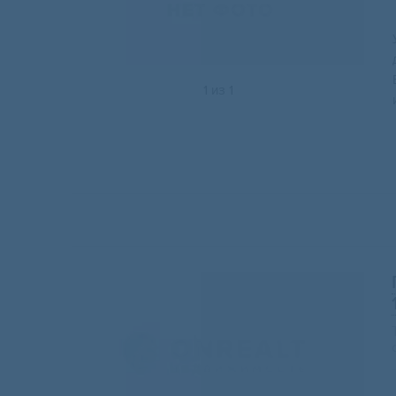
1
из
1