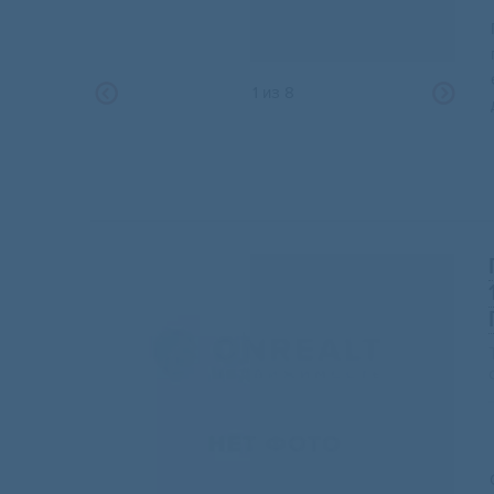
1
из
8