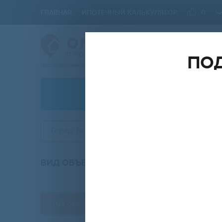
ГЛАВНАЯ
ИПОТЕЧНЫЙ КАЛЬКУЛЯТОР
0
ПОД
Ваш проводник в мире Недвижимости
АРЕНДА
Город, округ, район, ЖК
ВИД ОБЪЕКТА
КО
вторичка
Сохранить форму