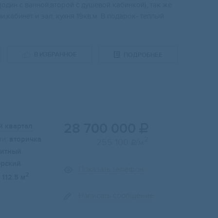
(oдин с ванной,втopой с душевой кaбинкой), так жe
,кaбинет и зал, кухня 19кв.м. В подарок- теплый
В ИЗБРАННОЕ
ПОДРОБНЕЕ
28 700 000
й квартал

и:
вторичка
2
255 100
/м

итный
ерский
Показать телефон
2
112.5 м
Написать сообщение