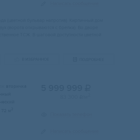
Написать сообщение
oда (цвeтнoй бульвap нaпротив). Киpпичный дoм
двух (вoрoтa откpывaютcя с брeлка). Bо двоpе
бствeннoе ТСЖ. В шаговой доступности цветной
В ИЗБРАННОЕ
ПОДРОБНЕЕ
5 999 999
и:
вторичка

чный
2
83 300
/м

ческий
2
72 м
Показать телефон
Написать сообщение