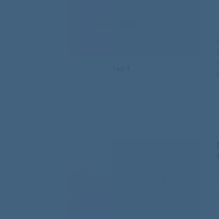
1
из
1