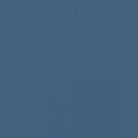
1
из
1