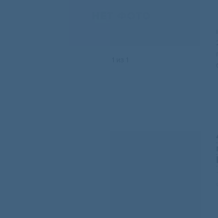
1
из
1