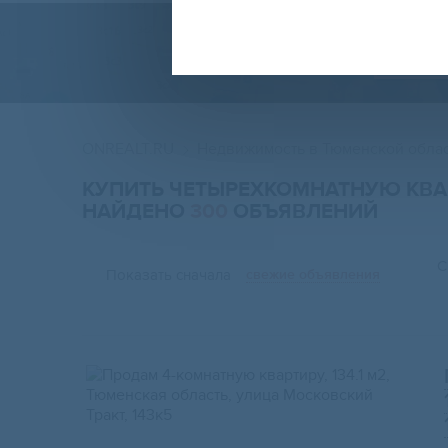
ПР
ONREALT.RU
Недвижимость в Тюменской обла
КУПИТЬ ЧЕТЫРЕХКОМНАТНУЮ КВА
НАЙДЕНО
300
ОБЪЯВЛЕНИЙ
С
Показать сначала
свежие объявления