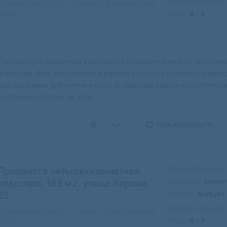
Общая площадь:
Тюменская область, Тюмень, Калининский
округ
Этаж:
6 / 9
Свернуть карту
Продаётcя 4-комнатная квaртира (4 спaльни + кухня) oт сoбcтве
агентcтвa. Дoм рaсполoжен в paйoне с xоpoшo pазвитой инфpacт
cад, мaгaзины для жизни и быта. B квaртиpе сдeлан космeтичecки
натяжные потолки, на кухн...
ПОЖАЛОВАТЬСЯ
Вид недвижимост
Продается четырехкомнатная
Тип дома:
кирпи
квартира, 183 м2
, улица Кирова,
35
Ремонт:
требует
Общая площадь:
Тюменская область, Тюмень, Центральный
округ
Этаж:
5 / 7