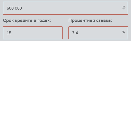

Срок кредита в годах:
Процентная ставка:
%
Приблизительный ежемесячный платеж:
49 752

ИПОТЕЧНЫЕ ПРОГРАММЫ
Промсвязьбанк
от 10.5%
Вторичный рынок
ПАО «Промсвязьбанк»
Макс. сумма
до 30 млн

{"error":1}
Мин. взнос
10%