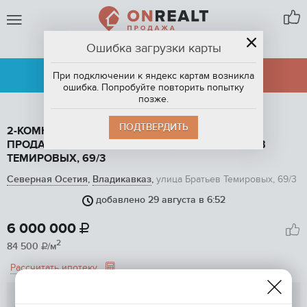
Ошибка загрузки карты
ВЛАДИКАВКАЗ
АРЕНДА
ПРОДАЖА
При подключении к яндекс картам возникла
ошибка. Попробуйте повторить попытку
позже.
ПОДТВЕРДИТЬ
2-КОМНАТНАЯ КВАРТИРА, 71 М2, ЭТАЖ 7 / 9, НА
ПРОДАЖУ ВО ВЛАДИКАВКАЗЕ, УЛИЦА БРАТЬЕВ
ТЕМИРОВЫХ, 69/3
Северная Осетия
,
Владикавказ
,
улица Братьев Темировых, 69/3
добавлено 29 августа в 6:52
1
/ 5
6 000 000

2
84 500
/м

Рассчитать ипотеку
Алена