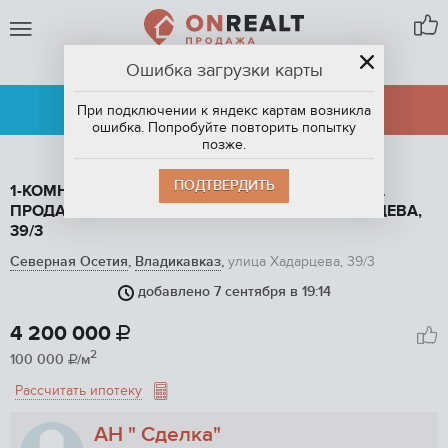
Ошибка загрузки карты
ВЛАДИКАВКАЗ
АРЕНДА
ПРОДАЖА
При подключении к яндекс картам возникла
ошибка. Попробуйте повторить попытку
позже.
ПОДТВЕРДИТЬ
1-КОМНАТНАЯ КВАРТИРА, 42 М2, ЭТАЖ 5 / 5, НА
ПРОДАЖУ ВО ВЛАДИКАВКАЗЕ, УЛИЦА ХАДАРЦЕВА,
39/3
Северная Осетия
,
Владикавказ
,
улица Хадарцева, 39/3
добавлено 7 сентября в 19:14
1
/ 10
4 200 000

2
100 000
/м

Рассчитать ипотеку
АН " Сделка"