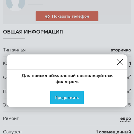
Показать телефон
ОБЩАЯ ИНФОРМАЦИЯ
Тип жилья
вторичка
Количество комнат
1
Для поиска объявлений воспользуйтесь
2
Общая площадь
42 м
фильтром.
2
Площадь кухни
14 м
Продолжить
Этаж / Этажность
5
/ 5
Ремонт
евро
Санузел
1 совмещенный