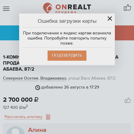
Ошибка загрузки карты
ВЛАДИКАВКАЗ
АРЕНДА
ПРОДАЖА
При подключении к яндекс картам возникла
ошибка. Попробуйте повторить попытку
позже.
ПОДТВЕРДИТЬ
1-КОМНАТНАЯ КВАРТИРА, 21.2 М2, ЭТАЖ 5 / 5, НА
ПРОДАЖУ ВО ВЛАДИКАВКАЗЕ, УЛИЦА ВАСО
АБАЕВА, 87/2
Северная Осетия
,
Владикавказ
,
улица Васо Абаева, 87/2
добавлено 26 августа в 17:29
1
/ 9
2 700 000

2
127 400
/м

Рассчитать ипотеку
Алина