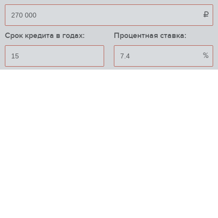

Срок кредита в годах:
Процентная ставка:
%
Приблизительный ежемесячный платеж:
22 389

ИПОТЕЧНЫЕ ПРОГРАММЫ
Промсвязьбанк
от 10.5%
Вторичный рынок
ПАО «Промсвязьбанк»
Макс. сумма
до 30 млн

{"error":1}
Мин. взнос
10%