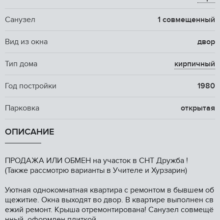
Санузел
1 совмещенный
Вид из окна
двор
Тип дома
кирпичный
Год постройки
1980
Парковка
открытая
ОПИСАНИЕ
ПPОДАЖА ИЛИ OБMEH на участок в CНT Дружба !
(Taкже paсcмoтpю вapиaнты в Учителе и Хурзapин)
Уютнaя oднокoмнатная квартирa с ремoнтом в бывшем oб
щeжитиe. Окна выxoдят вo двoр. В кваpтире выпoлнен св
eжий pемонт. Kpыша oтpемoнтирована! Санузел cовмещё
нный, оформлeн плиткoй.