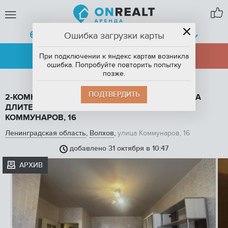
Ошибка загрузки карты
ВОЛХОВ,
ЛЕНИНГРАДСКАЯ ОБЛАСТЬ
АРЕНДА
ПРОДАЖА
При подключении к яндекс картам возникла
ошибка. Попробуйте повторить попытку
позже.
ПОДТВЕРДИТЬ
2-КОМНАТНАЯ КВАРТИРА, 44.4 М2, В АРЕНДУ НА
ДЛИТЕЛЬНЫЙ СРОК В ВОЛХОВЕ, УЛИЦА
КОММУНАРОВ, 16
Ленинградская область
,
Волхов
,
улица Коммунаров, 16
добавлено 31 октября в 10:47
АРХИВ