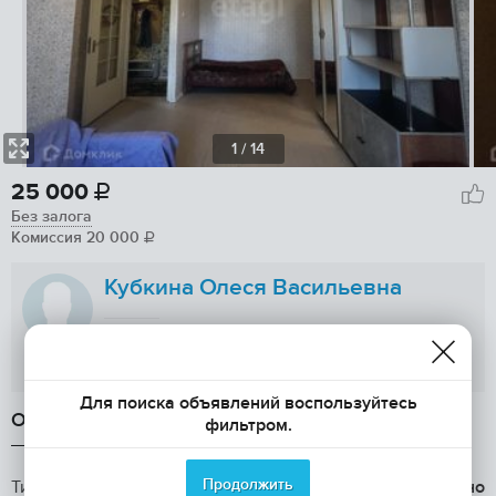
1
/ 14
25 000

Без залога
Комиссия
20 000

Кубкина Олеся Васильевна
Показать телефон
Для поиска объявлений воспользуйтесь
ОБЩАЯ ИНФОРМАЦИЯ
фильтром.
Продолжить
Тип аренды
долгосрочно