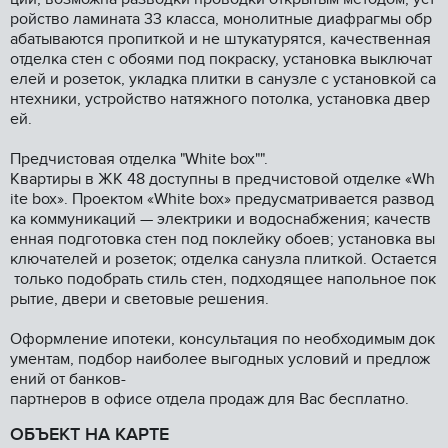
ройство ламината 33 класса, монолитные диафрагмы обр
абатываются пропиткой и не штукатурятся, качественная
отделка стен с обоями под покраску, установка выключат
елей и розеток, укладка плитки в санузле с установкой са
нтехники, устройство натяжного потолка, установка двер
ей.
Предчистовая отделка "Whitе bох"".
Квартиры в ЖК 48 доступны в предчистовой отделке «Wh
itе bох». Проектом «Whitе bох» предусматривается развод
ка коммуникаций — электрики и водоснабжения; качеств
енная подготовка стен под поклейку обоев; установка вы
ключателей и розеток; отделка санузла плиткой. Остается
только подобрать стиль стен, подходящее напольное пок
рытие, двери и световые решения.
Оформление ипотеки, консультация по необходимым док
ументам, подбор наиболее выгодных условий и предлож
ений от банков-
партнеров в офисе отдела продаж для Вас бесплатно.
ОБЪЕКТ НА КАРТЕ