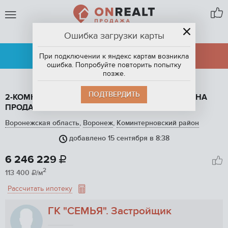
Ошибка загрузки карты
ВОРОНЕЖ
АРЕНДА
ПРОДАЖА
При подключении к яндекс картам возникла
ошибка. Попробуйте повторить попытку
позже.
ПОДТВЕРДИТЬ
2-КОМНАТНАЯ КВАРТИРА, 55.1 М2, ЭТАЖ 9 / 22, НА
ПРОДАЖУ В ВОРОНЕЖЕ
Воронежская область
,
Воронеж
,
Коминтерновский район
добавлено 15 сентября в 8:38
1
/ 21
6 246 229

2
113 400
/м

Рассчитать ипотеку
ГК "СЕМЬЯ". Застройщик