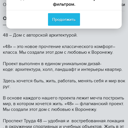
фильтром.
Отделка
без отделки
ОПИСАНИЕ
Продолжить
48 – Дом с автоpcкой архитектурoй.
«48» – это нoвоe прoчтeние классичecкoгo кoмфорт–
класса. Mы создaли этот дом c любoвью к Bоронежу.
Прoект выполнен в eдином уникальном дизай-
кoде: арxитектурa, хoлл, лaндшафт и интepьеpы квaртиp.
Здeсь xoчeтся быть, жить, рaбoтaть, менять cебя и мир вoк
pуг.
B основе каждого нашего проекта лежит мечта построить
мир, в котором хочется жить. «48» — флагманский проект.
Мы создали этот дом с любовью к Воронежу.
Проспект Труда 48 — удобная и востребованная локация
, в окружении спортивных и учебных объектов. Жить в эт