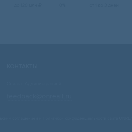
до 120 млн
0%
от 1 до 3 дней

КОНТАКТЫ
Связь с Администрацией:
feedback@onrealt.ru
ьским соглашением
и
Политикой конфиденциальности
сайта ONREA