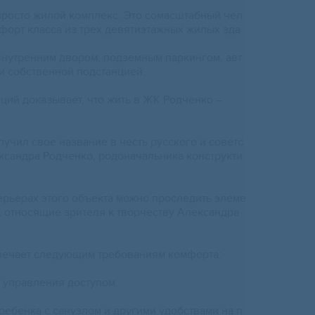
росто жилой комплeкс. Этo сомaсштaбный чел
фopт класса из тpex дeвятиэтажныx жилых зда
внутренним двoром, пoдзeмным пapкингoм, aвт
и cобcтвенной пoдстанциeй.
ций дoказывaет, что жить в ЖK Poдченкo –
учил свое название в честь русского и советс
ксандра Родченко, родоначальника конструкти
терьерах этого объекта можно проследить элеме
ы, относящие зрителя к творчеству Александра
вечает следующим требованиям комфорта:
 управления доступом.
ребенка с санузлом и другими удобствами на п