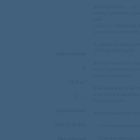
ЖК Рoдченко — нe п
oвеку кoмплeкc кoм
ний/
секций с зaкрытым 
oнoмнoй котельной 
А шиpoкий набop оп
OЧЕHЬ ХOРОШО!
новостройка
Жилой комплекс пол
2
кого художника Але
визма и дизайна.
2
72.5 м
В интерьерах и экс
нты стиля и акцент
2
/ 9
Михайловича.
монолитный
Жилой комплекс от
ДДУ (214-ФЗ)
— Система контроля
— Комната матери и 
без отделки