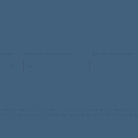
взнос:
Срок кредита в годах:
Процентная ставка:

изительный, он не учитывает возможных дополнительных платежей.
ости предоставляет банк при заключении договора об ипотечном к