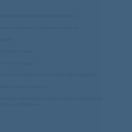
него и внешнего видеонаблюдения.
его и внешнего управления светом.
льная.
троподстанция.
г на 147 машин.
хническом) этаже расположены 185 кладовок.
отой потолков 3 метра.
ие для квартир на первых этажах: собственны
еррасы «дворики».