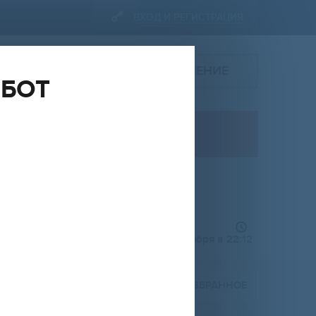
ВХОД И РЕГИСТРАЦИЯ
ПОДАТЬ ОБЪЯВЛЕНИЕ
ОБОТ
ПРОДАЖА
квартира
НА
ОТ
ДО
RUR
добавлено 10 сентября в 22:12
Расширенный фильтр (
0
)
ПОЖАЛОВАТЬСЯ
В ИЗБРАННОЕ