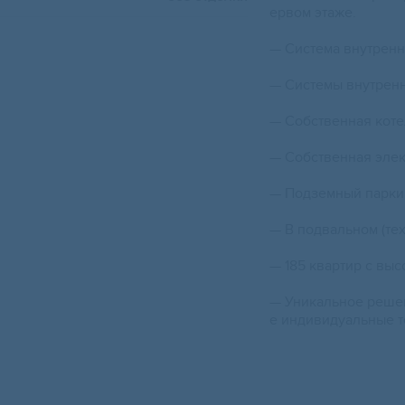
ервом этаже.
— Система внутрен
— Системы внутренн
— Собственная коте
— Собственная элек
— Подземный паркин
— В подвальном (те
— 185 квартир с выс
— Уникальное решен
е индивидуальные т