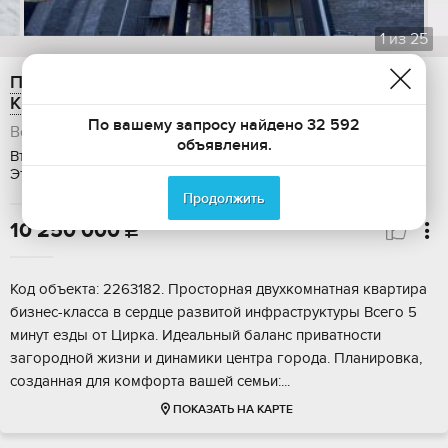
1
из
25
Продам 2-ком. квартиру, 65.1 м2,
Краснознамённая улица, 72
По вашему запросу найдено 32 592
Воронежская область, Воронеж, Ленинский район
объявления.
Вторичка, Общая площадь: 65.1 м2, Жилая площадь: 31.4 м2,
Этаж: 12 / 18, Без отделки, Дом: панельный, Ипотека
Продолжить
10 250 000

Код объекта: 2263182. Просторная двухкомнатная квартира
бизнес-класса в сердце развитой инфраструктуры Всего 5
минут езды от Цирка. Идеальный баланс приватности
загородной жизни и динамики центра города. Планировка,
созданная для комфорта вашей семьи:...
ПОКАЗАТЬ НА КАРТЕ