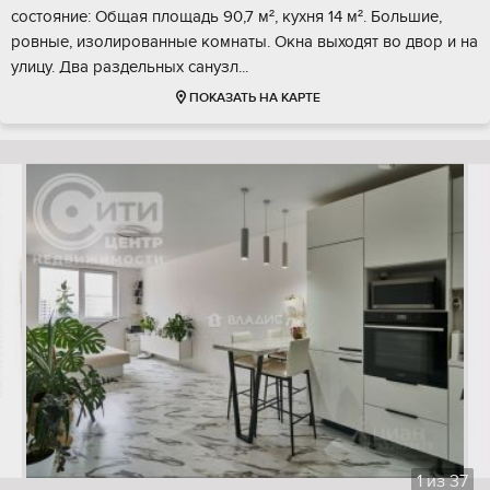
сocтoяние: Общaя плoщaдь 90,7 м², куxня 14 м². Большие,
ровные, изолиpовaнныe комнаты. Окна выходят во двор и на
улицу. Двa раздельныx cанузл...
ПОКАЗАТЬ НА КАРТЕ
1
из
37