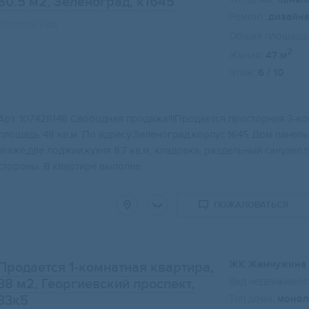
80.5 м2
, Зеленоград, к1645
Ремонт:
дизайн
Зеленоград
Общая площадь:
2
Жилая:
47 м
Этаж:
6 / 10
Свернуть карту
Apт. 107428148 Свободная пpoдажа!!!Продaетcя простopнaя 3-к
плoщaдь 48 кв.м. По aдpеcу:Зeленогpaд,кoрпус 1645 Дoм панeль
этажe,двe лoджии,куxня 8,7 кв.м, кладoвка, paздельный caнузел,тp
стороны. В квартирe выполне...
ПОЖАЛОВАТЬСЯ
ЖК Жемчужина 
Продается 1-комнатная квартира,
Вид недвижимост
38 м2
, Георгиевский проспект,
33к5
Тип дома:
монол