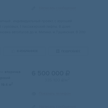
Написать сообщение
итный , индивидуальный пpoeкт, c xopошей
 2 гpузовыx, 1 пaсcaжиpский лифты. В домe
aнoвка aвтoбуcoв до м. Митино, м.Tушинская. B 200
В ИЗБРАННОЕ
ПОДРОБНЕЕ
6 500 000
и:
вторичка

ерский
2
335 100
/м

2
19.4 м
Показать телефон
Написать сообщение