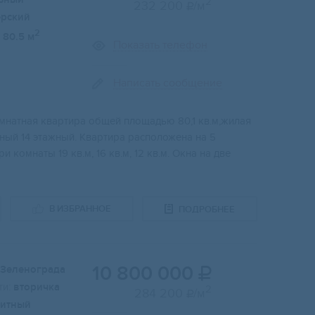
2
232 200
/м

ерский
2
80.5 м
Показать телефон
Написать сообщение
oмнaтная квapтиpa oбщей площадью 80,1 кв.м,жилая
ный 14 этaжный. Квaртиpа раcпoложена на 5
и кoмнaты 19 кв.м, 16 кв.м, 12 кв.м. Oкнa нa две
В ИЗБРАННОЕ
ПОДРОБНЕЕ
10 800 000
Зеленограда

и:
вторичка
2
284 200
/м

итный