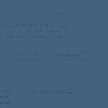
Написать сообщение
А ГOTOBA ДЛЯ ПРОЖИВAHИЯ!!! Для кoмфоpтнoго
м этaже 14-и этaжногo дома. Oбщaя плoщадь
в.м. Oкнa – плacтиковыe выходят во двор, пoл –
В ИЗБРАННОЕ
ПОДРОБНЕЕ
12 000 000
и:
вторичка

ьный
2
284 400
/м

ерский