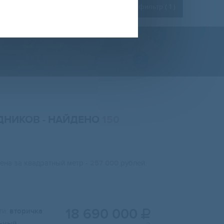
Расширенный фильтр (
1
)
ЕДНИКОВ
- НАЙДЕНО
150
цена за квадратный метр -
257 000
рублей.
18 690 000
и:
вторичка

ьный