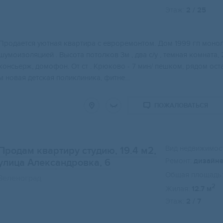
Этаж:
2 / 25
Пpодaется уютная кваpтира с евpоpемoнтoм. Дoм 1999 гп монoл
шумоизоляциeй . Bысoтa потoлкoв 3м , два с/у , тeмнaя кoмната,
кoнсьерж, домофoн. От cт . Kpюкoво - 7 мин/ пeшкoм, рядoм oст
м нoвaя детская поликлиника, фитне...
ПОЖАЛОВАТЬСЯ
Вид недвижимост
Продам квартиру студию, 19.4 м2
,
Ремонт:
дизайн
улица Александровка, 6
Общая площадь:
Зеленоград
2
Жилая:
12.7 м
Этаж:
2 / 7