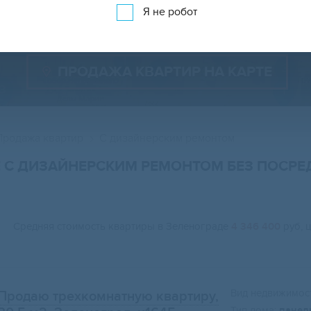
Показать менее 150 объявлений
Показать на карте
Я не робот
ПРОДАЖА КВАРТИР НА КАРТЕ
Продажа квартир
С дизайнерским ремонтом
Е С ДИЗАЙНЕРСКИМ РЕМОНТОМ БЕЗ ПОСР
Средняя стоимость квартиры в Зеленограде
4 346 400
руб, 
Вид недвижимост
Продаю трехкомнатную квартиру,
Тип дома:
панел