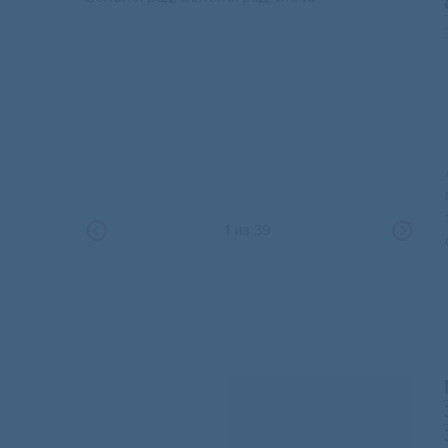
1
из
39