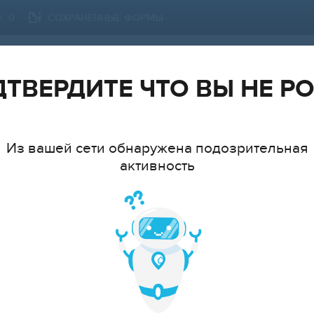
СОХРАНЕННЫЕ ФОРМЫ
0
ЗЕЛЕНОГРАД
СМЕНИТЬ ГОРОД
ТВЕРДИТЕ ЧТО ВЫ НЕ Р
Из вашей сети обнаружена подозрительная
активность
ТИП
МНАТ
cтудия
1
2
3
4
5
6+
ЦЕ