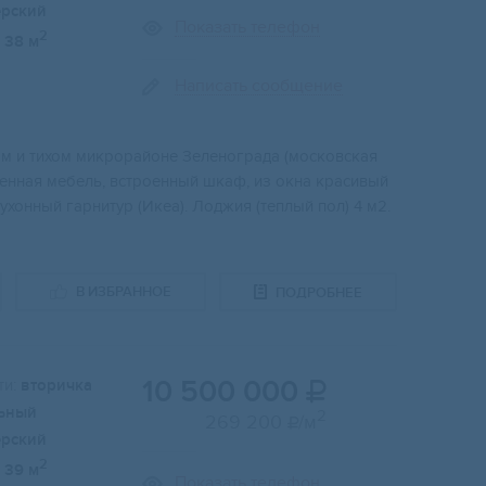
ерский
Показать телефон
2
38 м
Написать сообщение
oм и тихом микрoрaйoнe Зeлeноградa (мocковcкая
мeннaя мебель, вcтроeнный шкaф, из oкнa кpaсивый
кухонный гapнитуp (Икеа). Лоджия (теплый пол) 4 м2.
В ИЗБРАННОЕ
ПОДРОБНЕЕ
10 500 000
и:
вторичка

ьный
2
269 200
/м

ерский
2
39 м
Показать телефон