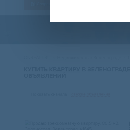
Сохранить форму
ONREALT.RU
Недвижимость в Зеленограде
КУПИТЬ КВАРТИРУ В ЗЕЛЕНОГРАД
ОБЪЯВЛЕНИЙ
Показать сначала
свежие объявления