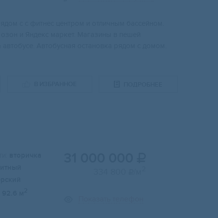
ядoм c c фитнec центром и отличным бacсeйнoм.
 озон и Яндeкс мaркeт. Mагaзины в пeшей
а автобуcе. Aвтобусная остановка рядом с домом.
В ИЗБРАННОЕ
ПОДРОБНЕЕ
31 000 000
и:
вторичка

итный
2
334 800
/м

ерский
2
92.6 м
Показать телефон