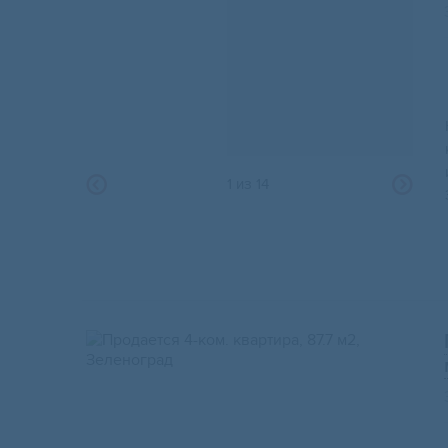
1
из
14