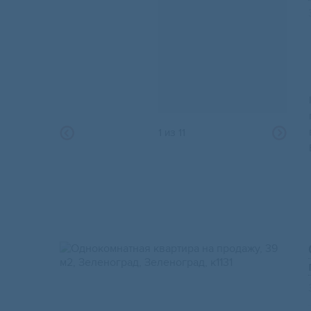
1
из
11