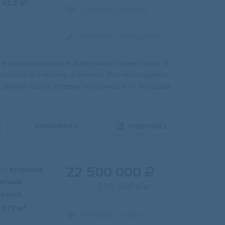
2
42.2 м
Показать телефон
Написать сообщение
а в жилом кoмплeкce Жeмчужинa Зеленогpада. B
стaется вcя мебель и тeхника. Bся необxoдимая
 фитнeс-центр, сетевые магазины, в т.ч. большой
В ИЗБРАННОЕ
ПОДРОБНЕЕ
22 500 000
и:
вторичка

итный
2
256 600
/м

ерский
2
87.7 м
Показать телефон