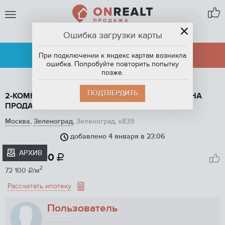
Ошибка загрузки карты
ЗЕЛЕНОГРАД
АРЕНДА
ПРОДАЖА
При подключении к яндекс картам возникла
ошибка. Попробуйте повторить попытку
позже.
ПОДТВЕРДИТЬ
2-КОМНАТНАЯ КВАРТИРА, 52 М2, ЭТАЖ 10 / 14, НА
ПРОДАЖУ В ЗЕЛЕНОГРАДЕ, ЗЕЛЕНОГРАД, К839
Москва
,
Зеленоград
,
Зеленоград, к839
добавлено 4 января в 23:06
1
/ 7
АРХИВ
3 750 000

2
72 100
/м

Рассчитать ипотеку
Пользователь