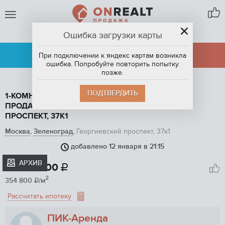
Ошибка загрузки карты
ЗЕЛЕНОГРАД
АРЕНДА
ПРОДАЖА
При подключении к яндекс картам возникла
ошибка. Попробуйте повторить попытку
позже.
ПОДТВЕРДИТЬ
1-КОМНАТНАЯ КВАРТИРА, 31 М2, ЭТАЖ 7 / 17, НА
ПРОДАЖУ В ЗЕЛЕНОГРАДЕ, ГЕОРГИЕВСКИЙ
ПРОСПЕКТ, 37К1
Москва
,
Зеленоград
,
Георгиевский проспект, 37к1
добавлено 12 января в 21:15
1
/ 7
АРХИВ
11 000 000

2
354 800
/м

Рассчитать ипотеку
ПИК-Арендa