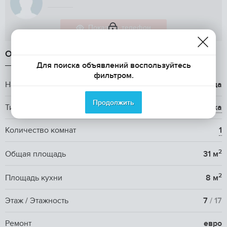
Показать телефон
ОБЩАЯ ИНФОРМАЦИЯ
Для поиска объявлений воспользуйтесь
фильтром.
Название ЖК
ЖК Жемчужина Зеленограда
Продолжить
Тип жилья
вторичка
Количество комнат
1
2
Общая площадь
31 м
2
Площадь кухни
8 м
Этаж / Этажность
7
/ 17
Ремонт
евро