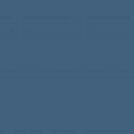
взнос:
Срок кредита в годах:
Процентная ставка:

изительный, он не учитывает возможных дополнительных платежей.
ости предоставляет банк при заключении договора об ипотечном к
ка
Макс. сумма
Мин. взнос
Срок рассмотрения