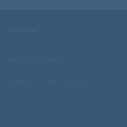
КОНТАКТЫ
Связь с Администрацией:
feedback@onrealt.ru
ьским соглашением
и
Политикой конфиденциальности
сайта ONREA