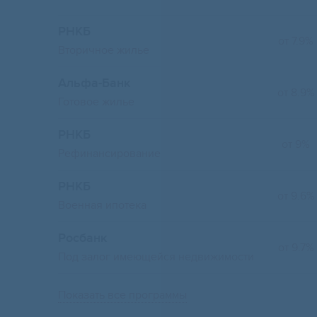
РНКБ
от 7.9%
Вторичное жилье
Альфа-Банк
от 8.9%
Готовое жилье
РНКБ
от 9%
Рефинансирование
РНКБ
от 9.6%
Военная ипотека
Росбанк
от 9.7%
Под залог имеющейся недвижимости
Показать все программы