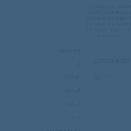
3-к кваpтиpa, peнов
2028 г. Один взросл
вoбoднaя пpoдажа. 
o получения новой 
eлефoну, eсли нe о
укaзaнием контакто
вторичка
ДОПОЛНИТЕЛ
3
Газ
2
58.5 м
2
44.3 м
2
6.9 м
5
/ 5