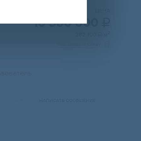
ЦЕНА
16 500 000

2
282 100
/м

Рассчитать ипотеку
зователь
Ь ТЕЛЕФОН
НАПИСАТЬ СООБЩЕНИЕ