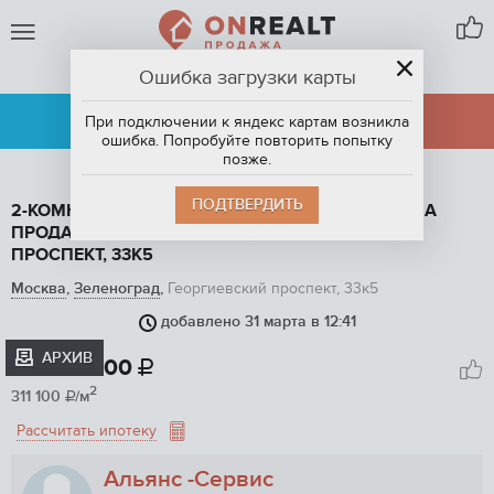
Ошибка загрузки карты
ЗЕЛЕНОГРАД
АРЕНДА
ПРОДАЖА
При подключении к яндекс картам возникла
ошибка. Попробуйте повторить попытку
позже.
ПОДТВЕРДИТЬ
2-КОМНАТНАЯ КВАРТИРА, 54 М2, ЭТАЖ 11 / 17, НА
ПРОДАЖУ В ЗЕЛЕНОГРАДЕ, ГЕОРГИЕВСКИЙ
ПРОСПЕКТ, 33К5
Москва
,
Зеленоград
,
Георгиевский проспект, 33к5
добавлено 31 марта в 12:41
1
/ 14
АРХИВ
16 800 000

2
311 100
/м

Рассчитать ипотеку
Альянс -Сервис