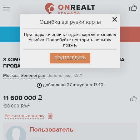
Ошибка загрузки карты
ЗЕЛЕНОГРАД
АРЕНДА
ПРОДАЖА
При подключении к яндекс картам возникла
ошибка. Попробуйте повторить попытку
позже.
ПОДТВЕРДИТЬ
3-КОМНАТНАЯ КВАРТИРА, 58.6 М2, ЭТАЖ 1 / 9, НА
ПРОДАЖУ В ЗЕЛЕНОГРАДЕ, ЗЕЛЕНОГРАД, К921
Москва
,
Зеленоград
,
Зеленоград, к921
добавлено 27 августа в 17:40
1
/ 26
11 600 000

2
198 000
/м

Рассчитать ипотеку
Пользователь