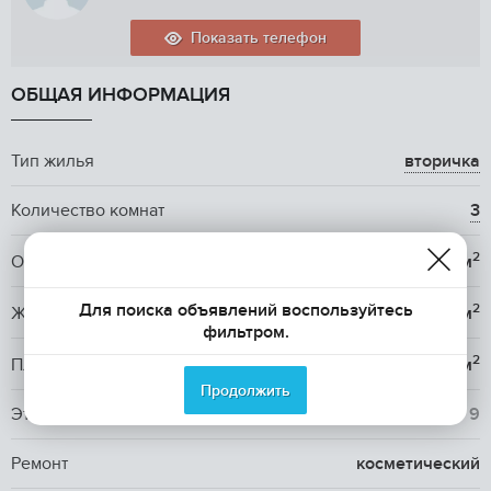
Показать телефон
ОБЩАЯ ИНФОРМАЦИЯ
Тип жилья
вторичка
Количество комнат
3
2
Общая площадь
58.6 м
Для поиска объявлений воспользуйтесь
2
Жилая площадь
37.7 м
фильтром.
2
Площадь кухни
6 м
Продолжить
Этаж / Этажность
1
/ 9
Ремонт
косметический