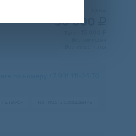
ЦЕНА
30 000

15 000
Залог

Без комиссии
Без предоплаты
ите по номеру +7 931 111-24-70
Ь ТЕЛЕФОН
НАПИСАТЬ СООБЩЕНИЕ