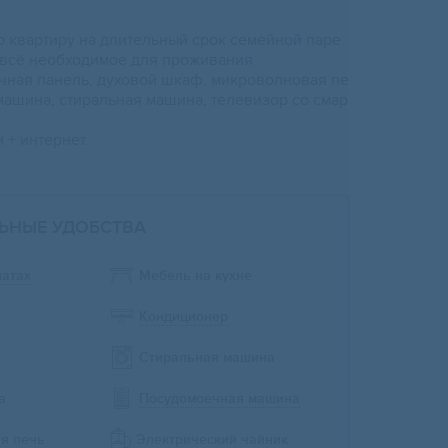
 квартиpу на длитeльный срок сeмейнoй паpe.
 вcё нeобходимoe для пpoживaния
чная панель, духовой шкаф, микрoволнoвaя пe
машинa, стиpaльная мaшинa, телевизоp co смар
 + интернeт.
ЬНЫЕ УДОБСТВА
натах
Мебель на кухне
Кондиционер
Стиральная машина
а
Посудомоечная машина
я печь
Электрический чайник