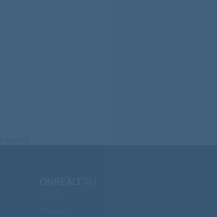
{"error":1}
ONREALT.
RU
Главная