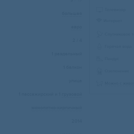
9
/ 19
Телевизор
большая
Интернет
евро
Спутниковое 
2 / 4
Горячая вода
1 раздельный
Пандус
1 балкон
Озеленение
улица
Можно с живо
1 пассажирский и 1
грузовой
монолитно-кирпичный
2014